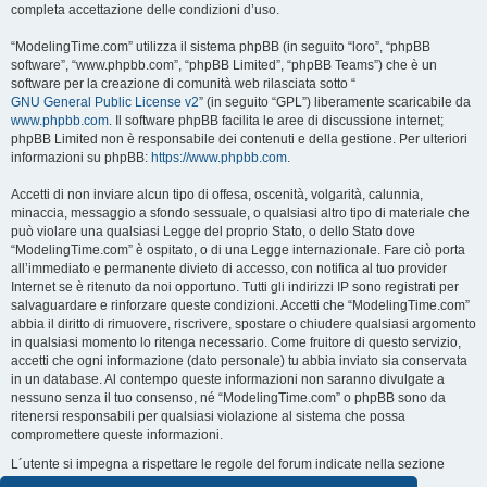
completa accettazione delle condizioni d’uso.
“ModelingTime.com” utilizza il sistema phpBB (in seguito “loro”, “phpBB
software”, “www.phpbb.com”, “phpBB Limited”, “phpBB Teams”) che è un
software per la creazione di comunità web rilasciata sotto “
GNU General Public License v2
” (in seguito “GPL”) liberamente scaricabile da
www.phpbb.com
. Il software phpBB facilita le aree di discussione internet;
phpBB Limited non è responsabile dei contenuti e della gestione. Per ulteriori
informazioni su phpBB:
https://www.phpbb.com
.
Accetti di non inviare alcun tipo di offesa, oscenità, volgarità, calunnia,
minaccia, messaggio a sfondo sessuale, o qualsiasi altro tipo di materiale che
può violare una qualsiasi Legge del proprio Stato, o dello Stato dove
“ModelingTime.com” è ospitato, o di una Legge internazionale. Fare ciò porta
all’immediato e permanente divieto di accesso, con notifica al tuo provider
Internet se è ritenuto da noi opportuno. Tutti gli indirizzi IP sono registrati per
salvaguardare e rinforzare queste condizioni. Accetti che “ModelingTime.com”
abbia il diritto di rimuovere, riscrivere, spostare o chiudere qualsiasi argomento
in qualsiasi momento lo ritenga necessario. Come fruitore di questo servizio,
accetti che ogni informazione (dato personale) tu abbia inviato sia conservata
in un database. Al contempo queste informazioni non saranno divulgate a
nessuno senza il tuo consenso, né “ModelingTime.com” o phpBB sono da
ritenersi responsabili per qualsiasi violazione al sistema che possa
compromettere queste informazioni.
L´utente si impegna a rispettare le regole del forum indicate nella sezione
seguente "Regole":
Guarda le regole del Forum