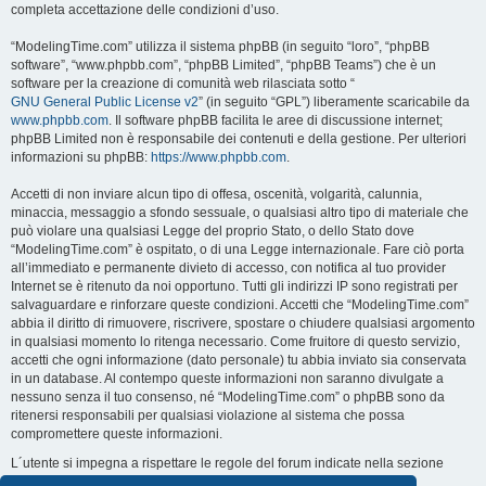
completa accettazione delle condizioni d’uso.
“ModelingTime.com” utilizza il sistema phpBB (in seguito “loro”, “phpBB
software”, “www.phpbb.com”, “phpBB Limited”, “phpBB Teams”) che è un
software per la creazione di comunità web rilasciata sotto “
GNU General Public License v2
” (in seguito “GPL”) liberamente scaricabile da
www.phpbb.com
. Il software phpBB facilita le aree di discussione internet;
phpBB Limited non è responsabile dei contenuti e della gestione. Per ulteriori
informazioni su phpBB:
https://www.phpbb.com
.
Accetti di non inviare alcun tipo di offesa, oscenità, volgarità, calunnia,
minaccia, messaggio a sfondo sessuale, o qualsiasi altro tipo di materiale che
può violare una qualsiasi Legge del proprio Stato, o dello Stato dove
“ModelingTime.com” è ospitato, o di una Legge internazionale. Fare ciò porta
all’immediato e permanente divieto di accesso, con notifica al tuo provider
Internet se è ritenuto da noi opportuno. Tutti gli indirizzi IP sono registrati per
salvaguardare e rinforzare queste condizioni. Accetti che “ModelingTime.com”
abbia il diritto di rimuovere, riscrivere, spostare o chiudere qualsiasi argomento
in qualsiasi momento lo ritenga necessario. Come fruitore di questo servizio,
accetti che ogni informazione (dato personale) tu abbia inviato sia conservata
in un database. Al contempo queste informazioni non saranno divulgate a
nessuno senza il tuo consenso, né “ModelingTime.com” o phpBB sono da
ritenersi responsabili per qualsiasi violazione al sistema che possa
compromettere queste informazioni.
L´utente si impegna a rispettare le regole del forum indicate nella sezione
seguente "Regole":
Guarda le regole del Forum