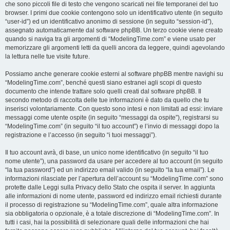
che sono piccoli file di testo che vengono scaricati nei file temporanei del tuo
browser. I primi due cookie contengono solo un identificativo utente (in seguito
“user-id”) ed un identificativo anonimo di sessione (in seguito “session-id”),
assegnato automaticamente dal software phpBB. Un terzo cookie viene creato
quando si naviga tra gli argomenti di “ModelingTime.com” e viene usato per
memorizzare gli argomenti letti da quelli ancora da leggere, quindi agevolando
la lettura nelle tue visite future.
Possiamo anche generare cookie esterni al software phpBB mentre navighi su
“ModelingTime.com”, benché questi siano estranei agli scopi di questo
documento che intende trattare solo quelli creati dal software phpBB. Il
secondo metodo di raccolta delle tue informazioni è dato da quello che tu
inserisci volontariamente. Con questo sono intesi e non limitati ad essi: inviare
messaggi come utente ospite (in seguito “messaggi da ospite”), registrarsi su
“ModelingTime.com” (in seguito “il tuo account”) e l’invio di messaggi dopo la
registrazione e l’accesso (in seguito “i tuoi messaggi”).
Il tuo account avrà, di base, un unico nome identificativo (in seguito “il tuo
nome utente”), una password da usare per accedere al tuo account (in seguito
“la tua password”) ed un indirizzo email valido (in seguito “la tua email”). Le
informazioni rilasciate per l’apertura dell’account su “ModelingTime.com” sono
protette dalle Leggi sulla Privacy dello Stato che ospita il server. In aggiunta
alle informazioni di nome utente, password ed indirizzo email richiesti durante
il processo di registrazione su “ModelingTime.com”, quale altra informazione
sia obbligatoria o opzionale, è a totale discrezione di “ModelingTime.com”. In
tutti i casi, hai la possibilità di selezionare quali delle informazioni che hai