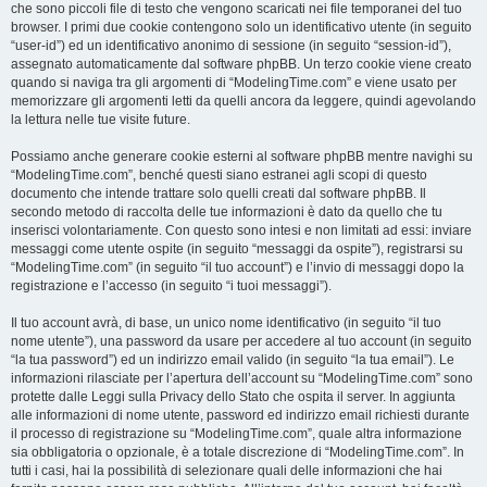
che sono piccoli file di testo che vengono scaricati nei file temporanei del tuo
browser. I primi due cookie contengono solo un identificativo utente (in seguito
“user-id”) ed un identificativo anonimo di sessione (in seguito “session-id”),
assegnato automaticamente dal software phpBB. Un terzo cookie viene creato
quando si naviga tra gli argomenti di “ModelingTime.com” e viene usato per
memorizzare gli argomenti letti da quelli ancora da leggere, quindi agevolando
la lettura nelle tue visite future.
Possiamo anche generare cookie esterni al software phpBB mentre navighi su
“ModelingTime.com”, benché questi siano estranei agli scopi di questo
documento che intende trattare solo quelli creati dal software phpBB. Il
secondo metodo di raccolta delle tue informazioni è dato da quello che tu
inserisci volontariamente. Con questo sono intesi e non limitati ad essi: inviare
messaggi come utente ospite (in seguito “messaggi da ospite”), registrarsi su
“ModelingTime.com” (in seguito “il tuo account”) e l’invio di messaggi dopo la
registrazione e l’accesso (in seguito “i tuoi messaggi”).
Il tuo account avrà, di base, un unico nome identificativo (in seguito “il tuo
nome utente”), una password da usare per accedere al tuo account (in seguito
“la tua password”) ed un indirizzo email valido (in seguito “la tua email”). Le
informazioni rilasciate per l’apertura dell’account su “ModelingTime.com” sono
protette dalle Leggi sulla Privacy dello Stato che ospita il server. In aggiunta
alle informazioni di nome utente, password ed indirizzo email richiesti durante
il processo di registrazione su “ModelingTime.com”, quale altra informazione
sia obbligatoria o opzionale, è a totale discrezione di “ModelingTime.com”. In
tutti i casi, hai la possibilità di selezionare quali delle informazioni che hai