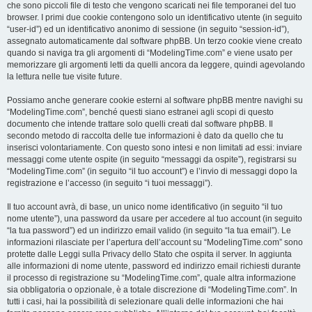
che sono piccoli file di testo che vengono scaricati nei file temporanei del tuo
browser. I primi due cookie contengono solo un identificativo utente (in seguito
“user-id”) ed un identificativo anonimo di sessione (in seguito “session-id”),
assegnato automaticamente dal software phpBB. Un terzo cookie viene creato
quando si naviga tra gli argomenti di “ModelingTime.com” e viene usato per
memorizzare gli argomenti letti da quelli ancora da leggere, quindi agevolando
la lettura nelle tue visite future.
Possiamo anche generare cookie esterni al software phpBB mentre navighi su
“ModelingTime.com”, benché questi siano estranei agli scopi di questo
documento che intende trattare solo quelli creati dal software phpBB. Il
secondo metodo di raccolta delle tue informazioni è dato da quello che tu
inserisci volontariamente. Con questo sono intesi e non limitati ad essi: inviare
messaggi come utente ospite (in seguito “messaggi da ospite”), registrarsi su
“ModelingTime.com” (in seguito “il tuo account”) e l’invio di messaggi dopo la
registrazione e l’accesso (in seguito “i tuoi messaggi”).
Il tuo account avrà, di base, un unico nome identificativo (in seguito “il tuo
nome utente”), una password da usare per accedere al tuo account (in seguito
“la tua password”) ed un indirizzo email valido (in seguito “la tua email”). Le
informazioni rilasciate per l’apertura dell’account su “ModelingTime.com” sono
protette dalle Leggi sulla Privacy dello Stato che ospita il server. In aggiunta
alle informazioni di nome utente, password ed indirizzo email richiesti durante
il processo di registrazione su “ModelingTime.com”, quale altra informazione
sia obbligatoria o opzionale, è a totale discrezione di “ModelingTime.com”. In
tutti i casi, hai la possibilità di selezionare quali delle informazioni che hai