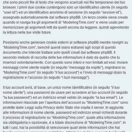
che sono piccoli file di testo che vengono scaricati nei file temporanei del tuo
browser. I primi due cookie contengono solo un identificativo utente (in seguito
“user-id”) ed un identificativo anonimo di sessione (in seguito “session-id”),
assegnato automaticamente dal software phpBB. Un terzo cookie viene creato
quando si naviga tra gli argomenti di “ModelingTime.com” e viene usato per
memorizzare gli argomenti letti da quelli ancora da leggere, quindi agevolando
la lettura nelle tue visite future.
Possiamo anche generare cookie esterni al software phpBB mentre navighi su
“ModelingTime.com”, benché questi siano estranei agli scopi di questo
documento che intende trattare solo quelli creati dal software phpBB. Il
secondo metodo di raccolta delle tue informazioni è dato da quello che tu
inserisci volontariamente. Con questo sono intesi e non limitati ad essi: inviare
messaggi come utente ospite (in seguito “messaggi da ospite”), registrarsi su
“ModelingTime.com” (in seguito “il tuo account”) e l’invio di messaggi dopo la
registrazione e l’accesso (in seguito “i tuoi messaggi”).
Il tuo account avrà, di base, un unico nome identificativo (in seguito “il tuo
nome utente”), una password da usare per accedere al tuo account (in seguito
“la tua password”) ed un indirizzo email valido (in seguito “la tua email”). Le
informazioni rilasciate per l’apertura dell’account su “ModelingTime.com” sono
protette dalle Leggi sulla Privacy dello Stato che ospita il server. In aggiunta
alle informazioni di nome utente, password ed indirizzo email richiesti durante
il processo di registrazione su “ModelingTime.com”, quale altra informazione
sia obbligatoria o opzionale, è a totale discrezione di “ModelingTime.com”. In
tutti i casi, hai la possibilità di selezionare quali delle informazioni che hai