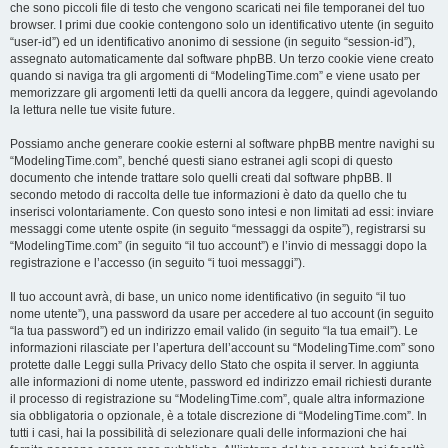
che sono piccoli file di testo che vengono scaricati nei file temporanei del tuo
browser. I primi due cookie contengono solo un identificativo utente (in seguito
“user-id”) ed un identificativo anonimo di sessione (in seguito “session-id”),
assegnato automaticamente dal software phpBB. Un terzo cookie viene creato
quando si naviga tra gli argomenti di “ModelingTime.com” e viene usato per
memorizzare gli argomenti letti da quelli ancora da leggere, quindi agevolando
la lettura nelle tue visite future.
Possiamo anche generare cookie esterni al software phpBB mentre navighi su
“ModelingTime.com”, benché questi siano estranei agli scopi di questo
documento che intende trattare solo quelli creati dal software phpBB. Il
secondo metodo di raccolta delle tue informazioni è dato da quello che tu
inserisci volontariamente. Con questo sono intesi e non limitati ad essi: inviare
messaggi come utente ospite (in seguito “messaggi da ospite”), registrarsi su
“ModelingTime.com” (in seguito “il tuo account”) e l’invio di messaggi dopo la
registrazione e l’accesso (in seguito “i tuoi messaggi”).
Il tuo account avrà, di base, un unico nome identificativo (in seguito “il tuo
nome utente”), una password da usare per accedere al tuo account (in seguito
“la tua password”) ed un indirizzo email valido (in seguito “la tua email”). Le
informazioni rilasciate per l’apertura dell’account su “ModelingTime.com” sono
protette dalle Leggi sulla Privacy dello Stato che ospita il server. In aggiunta
alle informazioni di nome utente, password ed indirizzo email richiesti durante
il processo di registrazione su “ModelingTime.com”, quale altra informazione
sia obbligatoria o opzionale, è a totale discrezione di “ModelingTime.com”. In
tutti i casi, hai la possibilità di selezionare quali delle informazioni che hai