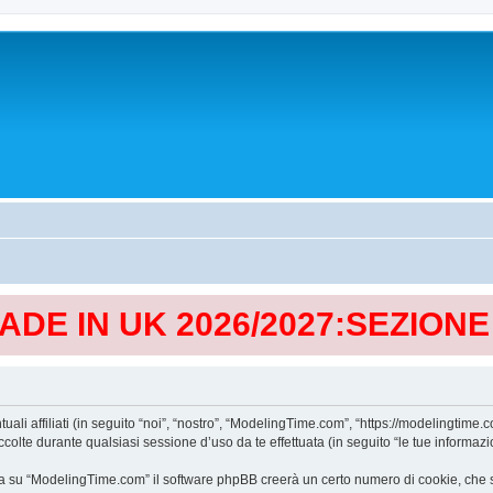
MADE IN UK 2026/2027:SEZION
affiliati (in seguito “noi”, “nostro”, “ModelingTime.com”, “https://modelingtime.co
te durante qualsiasi sessione d’uso da te effettuata (in seguito “le tue informazio
a su “ModelingTime.com” il software phpBB creerà un certo numero di cookie, che son