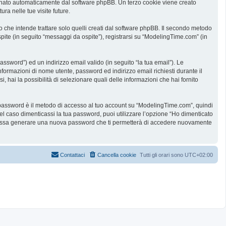
ssegnato automaticamente dal software phpBB. Un terzo cookie viene creato
ra nelle tue visite future.
he intende trattare solo quelli creati dal software phpBB. Il secondo metodo
spite (in seguito “messaggi da ospite”), registrarsi su “ModelingTime.com” (in
assword”) ed un indirizzo email valido (in seguito “la tua email”). Le
informazioni di nome utente, password ed indirizzo email richiesti durante il
 hai la possibilità di selezionare quali delle informazioni che hai fornito
ua password è il metodo di accesso al tuo account su “ModelingTime.com”, quindi
l caso dimenticassi la tua password, puoi utilizzare l’opzione “Ho dimenticato
B possa generare una nuova password che ti permetterà di accedere nuovamente
Contattaci
Cancella cookie
Tutti gli orari sono
UTC+02:00