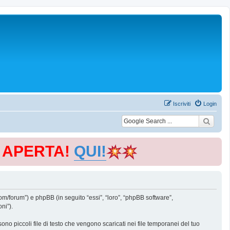
Iscriviti
Login
E APERTA!
QUI!
m/forum”) e phpBB (in seguito “essi”, “loro”, “phpBB software”,
ni”).
o piccoli file di testo che vengono scaricati nei file temporanei del tuo