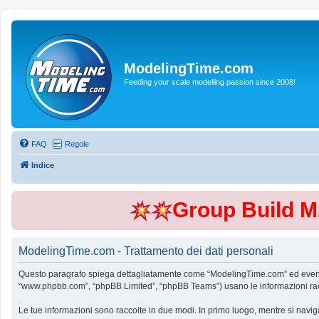
ModelingTime.com
Feeding your scale modelling passion since 2008!
FAQ
Regole
Indice
Group Build 
ModelingTime.com - Trattamento dei dati personali
Questo paragrafo spiega dettagliatamente come “ModelingTime.com” ed eventuali 
“www.phpbb.com”, “phpBB Limited”, “phpBB Teams”) usano le informazioni raccol
Le tue informazioni sono raccolte in due modi. In primo luogo, mentre si navig