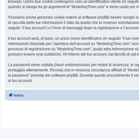
browser. I primi due cookie contengono solo un identificativo utente (in segui
quando si naviga tra gli argomenti di “ModelingTime.com” e viene usato per memo
Possiamo anche generare cookie esterni al software phpBB mentre navighi su 
di raccolta delle tue informazioni è dato da quello che tu inserisci volontaria
seguito “il tuo account”) e l’invio di messaggi dopo la registrazione e l’accesso
Il tuo account avrà, di base, un unico nome identificativo (in seguito “il tuo n
informazioni rilasciate per l’apertura dell’account su “ModelingTime.com” sono p
processo di registrazione su “ModelingTime.com”, quale altra informazione sia ob
possano essere rese pubbliche. All’interno del tuo account, hai facoltà di opt
La password viene criptata (hash unidirezionale) per motivi di sicurezza. In o
proteggila attentamente. Ricorda che in nessuna circostanza affiliati di “Mod
la password” prevista dal software phpBB. Durante questo procedimento ti ve
al tuo account.
Indice