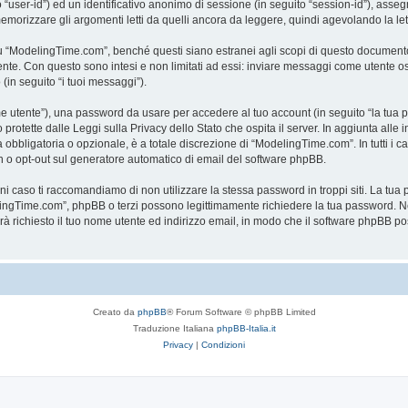
to “user-id”) ed un identificativo anonimo di sessione (in seguito “session-id”), a
rizzare gli argomenti letti da quelli ancora da leggere, quindi agevolando la lettu
“ModelingTime.com”, benché questi siano estranei agli scopi di questo documento c
mente. Con questo sono intesi e non limitati ad essi: inviare messaggi come utente o
 (in seguito “i tuoi messaggi”).
ome utente”), una password da usare per accedere al tuo account (in seguito “la tua p
rotette dalle Leggi sulla Privacy dello Stato che ospita il server. In aggiunta alle 
bligatoria o opzionale, è a totale discrezione di “ModelingTime.com”. In tutti i casi,
-in o opt-out sul generatore automatico di email del software phpBB.
gni caso ti raccomandiamo di non utilizzare la stessa password in troppi siti. La t
elingTime.com”, phpBB o terzi possono legittimamente richiedere la tua password. Ne
rrà richiesto il tuo nome utente ed indirizzo email, in modo che il software phpB
Creato da
phpBB
® Forum Software © phpBB Limited
Traduzione Italiana
phpBB-Italia.it
Privacy
|
Condizioni