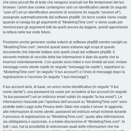
che sono piccoli file di testo che vengono scaricati nei file temporanei del tuo
browser. I primi due cookie contengono solo un identificativo utente (in seguito
“user-id”) ed un identificativo anonimo di sessione (in seguito “session-id”),
assegnato automaticamente dal software phpBB. Un terzo cookie viene creato
quando si naviga tra gli argomenti di “ModelingTime.com” e viene usato per
memorizzare gli argomenti letti da quelli ancora da leggere, quindi agevolando
la lettura nelle tue visite future.
Possiamo anche generare cookie esterni al software phpBB mentre navighi su
“ModelingTime.com”, benché questi siano estranei agli scopi di questo
documento che intende trattare solo quelli creati dal software phpBB. Il
secondo metodo di raccolta delle tue informazioni è dato da quello che tu
inserisci volontariamente. Con questo sono intesi e non limitati ad essi: inviare
messaggi come utente ospite (in seguito “messaggi da ospite”), registrarsi su
“ModelingTime.com” (in seguito “il tuo account”) e l’invio di messaggi dopo la
registrazione e l’accesso (in seguito “i tuoi messaggi”).
Il tuo account avrà, di base, un unico nome identificativo (in seguito “il tuo
nome utente”), una password da usare per accedere al tuo account (in seguito
“la tua password”) ed un indirizzo email valido (in seguito “la tua email”). Le
informazioni rilasciate per l’apertura dell’account su “ModelingTime.com” sono
protette dalle Leggi sulla Privacy dello Stato che ospita il server. In aggiunta
alle informazioni di nome utente, password ed indirizzo email richiesti durante
il processo di registrazione su “ModelingTime.com”, quale altra informazione
sia obbligatoria o opzionale, è a totale discrezione di “ModelingTime.com”. In
tutti i casi, hai la possibilità di selezionare quali delle informazioni che hai