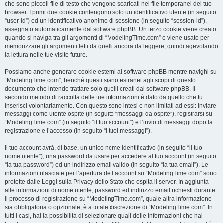
che sono piccoli file di testo che vengono scaricati nei file temporanei del tuo
browser. I primi due cookie contengono solo un identificativo utente (in seguito
“user-id”) ed un identificativo anonimo di sessione (in seguito “session-id”),
assegnato automaticamente dal software phpBB. Un terzo cookie viene creato
quando si naviga tra gli argomenti di “ModelingTime.com” e viene usato per
memorizzare gli argomenti letti da quelli ancora da leggere, quindi agevolando
la lettura nelle tue visite future.
Possiamo anche generare cookie esterni al software phpBB mentre navighi su
“ModelingTime.com”, benché questi siano estranei agli scopi di questo
documento che intende trattare solo quelli creati dal software phpBB. Il
secondo metodo di raccolta delle tue informazioni è dato da quello che tu
inserisci volontariamente. Con questo sono intesi e non limitati ad essi: inviare
messaggi come utente ospite (in seguito “messaggi da ospite”), registrarsi su
“ModelingTime.com” (in seguito “il tuo account”) e l’invio di messaggi dopo la
registrazione e l’accesso (in seguito “i tuoi messaggi”).
Il tuo account avrà, di base, un unico nome identificativo (in seguito “il tuo
nome utente”), una password da usare per accedere al tuo account (in seguito
“la tua password”) ed un indirizzo email valido (in seguito “la tua email”). Le
informazioni rilasciate per l’apertura dell’account su “ModelingTime.com” sono
protette dalle Leggi sulla Privacy dello Stato che ospita il server. In aggiunta
alle informazioni di nome utente, password ed indirizzo email richiesti durante
il processo di registrazione su “ModelingTime.com”, quale altra informazione
sia obbligatoria o opzionale, è a totale discrezione di “ModelingTime.com”. In
tutti i casi, hai la possibilità di selezionare quali delle informazioni che hai