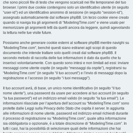
che sono piccoli file di testo che vengono scaricati nei file temporanei del tuo
browser. I primi due cookie contengono solo un identificativo utente (in seguito
“user-id”) ed un identificativo anonimo di sessione (in seguito “session-id”),
assegnato automaticamente dal software phpBB. Un terzo cookie viene creato
quando si naviga tra gli argomenti di “ModelingTime.com” e viene usato per
memorizzare gli argomenti letti da quelli ancora da leggere, quindi agevolando
la lettura nelle tue visite future.
Possiamo anche generare cookie esterni al software phpBB mentre navighi su
“ModelingTime.com”, benché questi siano estranei agli scopi di questo
documento che intende trattare solo quelli creati dal software phpBB. Il
secondo metodo di raccolta delle tue informazioni è dato da quello che tu
inserisci volontariamente. Con questo sono intesi e non limitati ad essi: inviare
messaggi come utente ospite (in seguito “messaggi da ospite”), registrarsi su
“ModelingTime.com” (in seguito “il tuo account”) e l’invio di messaggi dopo la
registrazione e l’accesso (in seguito “i tuoi messaggi”).
Il tuo account avrà, di base, un unico nome identificativo (in seguito “il tuo
nome utente”), una password da usare per accedere al tuo account (in seguito
“la tua password”) ed un indirizzo email valido (in seguito “la tua email”). Le
informazioni rilasciate per l’apertura dell’account su “ModelingTime.com” sono
protette dalle Leggi sulla Privacy dello Stato che ospita il server. In aggiunta
alle informazioni di nome utente, password ed indirizzo email richiesti durante
il processo di registrazione su “ModelingTime.com”, quale altra informazione
sia obbligatoria o opzionale, è a totale discrezione di “ModelingTime.com”. In
tutti i casi, hai la possibilità di selezionare quali delle informazioni che hai