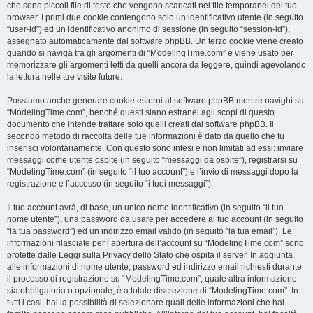
che sono piccoli file di testo che vengono scaricati nei file temporanei del tuo
browser. I primi due cookie contengono solo un identificativo utente (in seguito
“user-id”) ed un identificativo anonimo di sessione (in seguito “session-id”),
assegnato automaticamente dal software phpBB. Un terzo cookie viene creato
quando si naviga tra gli argomenti di “ModelingTime.com” e viene usato per
memorizzare gli argomenti letti da quelli ancora da leggere, quindi agevolando
la lettura nelle tue visite future.
Possiamo anche generare cookie esterni al software phpBB mentre navighi su
“ModelingTime.com”, benché questi siano estranei agli scopi di questo
documento che intende trattare solo quelli creati dal software phpBB. Il
secondo metodo di raccolta delle tue informazioni è dato da quello che tu
inserisci volontariamente. Con questo sono intesi e non limitati ad essi: inviare
messaggi come utente ospite (in seguito “messaggi da ospite”), registrarsi su
“ModelingTime.com” (in seguito “il tuo account”) e l’invio di messaggi dopo la
registrazione e l’accesso (in seguito “i tuoi messaggi”).
Il tuo account avrà, di base, un unico nome identificativo (in seguito “il tuo
nome utente”), una password da usare per accedere al tuo account (in seguito
“la tua password”) ed un indirizzo email valido (in seguito “la tua email”). Le
informazioni rilasciate per l’apertura dell’account su “ModelingTime.com” sono
protette dalle Leggi sulla Privacy dello Stato che ospita il server. In aggiunta
alle informazioni di nome utente, password ed indirizzo email richiesti durante
il processo di registrazione su “ModelingTime.com”, quale altra informazione
sia obbligatoria o opzionale, è a totale discrezione di “ModelingTime.com”. In
tutti i casi, hai la possibilità di selezionare quali delle informazioni che hai