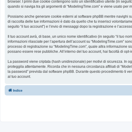
browser. I primi due cookie contengono solo un identificativo utente (in segui
quando si naviga tra gli argomenti di “ModelingTime.com” e viene usato per memo
Possiamo anche generare cookie esterni al software phpBB mentre navighi su 
di raccolta delle tue informazioni è dato da quello che tu inserisci volontaria
seguito “il tuo account”) e l’invio di messaggi dopo la registrazione e l’accesso
Il tuo account avrà, di base, un unico nome identificativo (in seguito “il tuo n
informazioni rilasciate per l’apertura dell’account su “ModelingTime.com” sono p
processo di registrazione su “ModelingTime.com”, quale altra informazione sia ob
possano essere rese pubbliche. All’interno del tuo account, hai facoltà di opt
La password viene criptata (hash unidirezionale) per motivi di sicurezza. In o
proteggila attentamente. Ricorda che in nessuna circostanza affiliati di “Mod
la password” prevista dal software phpBB. Durante questo procedimento ti ve
al tuo account.
Indice