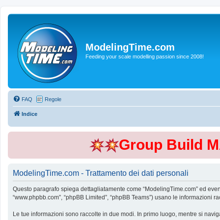
ModelingTime.com
Feeding your scale modelling passion since 2008!
FAQ
Regole
Indice
Group Build 
ModelingTime.com - Trattamento dei dati personali
Questo paragrafo spiega dettagliatamente come “ModelingTime.com” ed eventuali 
“www.phpbb.com”, “phpBB Limited”, “phpBB Teams”) usano le informazioni raccol
Le tue informazioni sono raccolte in due modi. In primo luogo, mentre si navig