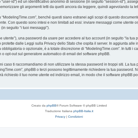
to “user-id”) ed un identificativo anonimo di sessione (in seguito “session-id”), a
rizzare gli argomenti letti da quelli ancora da leggere, quindi agevolando la lettu
“ModelingTime.com”, benché questi siano estranei agli scopi di questo documento c
mente. Con questo sono intesi e non limitati ad essi: inviare messaggi come utente o
 (in seguito “i tuoi messaggi”).
ome utente”), una password da usare per accedere al tuo account (in seguito “la tua p
rotette dalle Leggi sulla Privacy dello Stato che ospita il server. In aggiunta alle 
bligatoria o opzionale, è a totale discrezione di “ModelingTime.com”. In tutti i casi,
-in o opt-out sul generatore automatico di email del software phpBB.
gni caso ti raccomandiamo di non utilizzare la stessa password in troppi siti. La t
elingTime.com”, phpBB o terzi possono legittimamente richiedere la tua password. Ne
rrà richiesto il tuo nome utente ed indirizzo email, in modo che il software phpB
Creato da
phpBB
® Forum Software © phpBB Limited
Traduzione Italiana
phpBB-Italia.it
Privacy
|
Condizioni