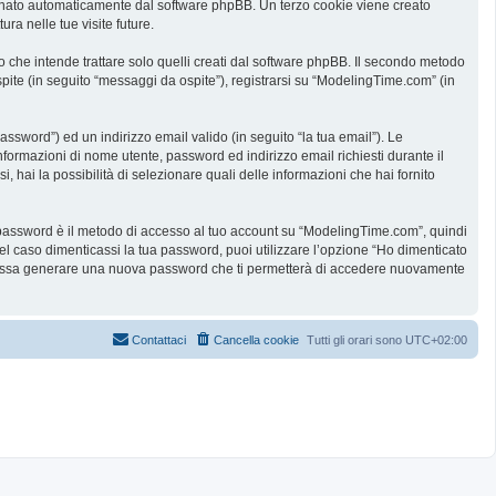
ssegnato automaticamente dal software phpBB. Un terzo cookie viene creato
ra nelle tue visite future.
he intende trattare solo quelli creati dal software phpBB. Il secondo metodo
spite (in seguito “messaggi da ospite”), registrarsi su “ModelingTime.com” (in
assword”) ed un indirizzo email valido (in seguito “la tua email”). Le
informazioni di nome utente, password ed indirizzo email richiesti durante il
 hai la possibilità di selezionare quali delle informazioni che hai fornito
ua password è il metodo di accesso al tuo account su “ModelingTime.com”, quindi
l caso dimenticassi la tua password, puoi utilizzare l’opzione “Ho dimenticato
B possa generare una nuova password che ti permetterà di accedere nuovamente
Contattaci
Cancella cookie
Tutti gli orari sono
UTC+02:00