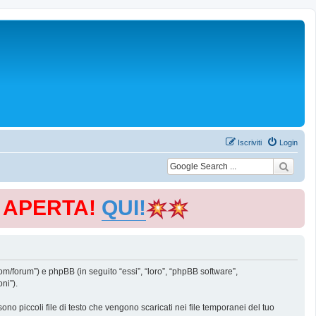
Iscriviti
Login
E APERTA!
QUI!
m/forum”) e phpBB (in seguito “essi”, “loro”, “phpBB software”,
ni”).
o piccoli file di testo che vengono scaricati nei file temporanei del tuo