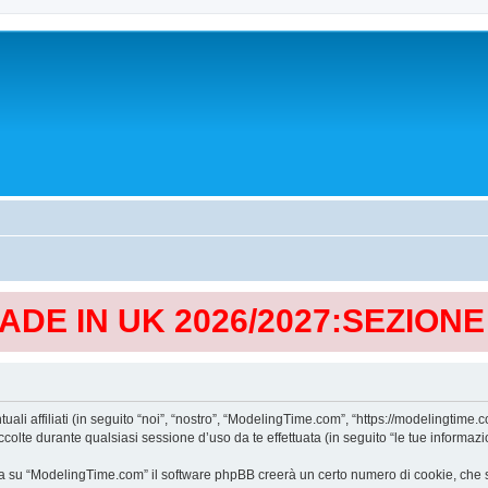
MADE IN UK 2026/2027:SEZION
affiliati (in seguito “noi”, “nostro”, “ModelingTime.com”, “https://modelingtime.co
te durante qualsiasi sessione d’uso da te effettuata (in seguito “le tue informazio
a su “ModelingTime.com” il software phpBB creerà un certo numero di cookie, che son