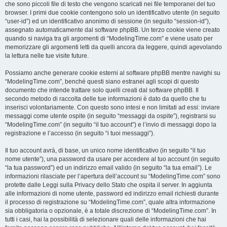
che sono piccoli file di testo che vengono scaricati nei file temporanei del tuo
browser. I primi due cookie contengono solo un identificativo utente (in seguito
“user-id”) ed un identificativo anonimo di sessione (in seguito “session-id”),
assegnato automaticamente dal software phpBB. Un terzo cookie viene creato
quando si naviga tra gli argomenti di “ModelingTime.com” e viene usato per
memorizzare gli argomenti letti da quelli ancora da leggere, quindi agevolando
la lettura nelle tue visite future.
Possiamo anche generare cookie esterni al software phpBB mentre navighi su
“ModelingTime.com”, benché questi siano estranei agli scopi di questo
documento che intende trattare solo quelli creati dal software phpBB. Il
secondo metodo di raccolta delle tue informazioni è dato da quello che tu
inserisci volontariamente. Con questo sono intesi e non limitati ad essi: inviare
messaggi come utente ospite (in seguito “messaggi da ospite”), registrarsi su
“ModelingTime.com” (in seguito “il tuo account”) e l’invio di messaggi dopo la
registrazione e l’accesso (in seguito “i tuoi messaggi”).
Il tuo account avrà, di base, un unico nome identificativo (in seguito “il tuo
nome utente”), una password da usare per accedere al tuo account (in seguito
“la tua password”) ed un indirizzo email valido (in seguito “la tua email”). Le
informazioni rilasciate per l’apertura dell’account su “ModelingTime.com” sono
protette dalle Leggi sulla Privacy dello Stato che ospita il server. In aggiunta
alle informazioni di nome utente, password ed indirizzo email richiesti durante
il processo di registrazione su “ModelingTime.com”, quale altra informazione
sia obbligatoria o opzionale, è a totale discrezione di “ModelingTime.com”. In
tutti i casi, hai la possibilità di selezionare quali delle informazioni che hai