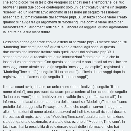
che sono piccoli file di testo che vengono scaricati nei file temporanei del tuo
browser. I primi due cookie contengono solo un identificativo utente (in seguito
“user-id”) ed un identificativo anonimo di sessione (in seguito “session-id”),
assegnato automaticamente dal software phpBB. Un terzo cookie viene creato
quando si naviga tra gli argomenti di “ModelingTime.com” e viene usato per
memorizzare gli argomenti letti da quelli ancora da leggere, quindi agevolando
la lettura nelle tue visite future.
Possiamo anche generare cookie esterni al software phpBB mentre navighi su
“ModelingTime.com”, benché questi siano estranei agli scopi di questo
documento che intende trattare solo quelli creati dal software phpBB. Il
secondo metodo di raccolta delle tue informazioni è dato da quello che tu
inserisci volontariamente. Con questo sono intesi e non limitati ad essi: inviare
messaggi come utente ospite (in seguito “messaggi da ospite”), registrarsi su
“ModelingTime.com” (in seguito “il tuo account”) e l’invio di messaggi dopo la
registrazione e l’accesso (in seguito “i tuoi messaggi”).
Il tuo account avrà, di base, un unico nome identificativo (in seguito “il tuo
nome utente”), una password da usare per accedere al tuo account (in seguito
“la tua password”) ed un indirizzo email valido (in seguito “la tua email”). Le
informazioni rilasciate per l’apertura dell’account su “ModelingTime.com” sono
protette dalle Leggi sulla Privacy dello Stato che ospita il server. In aggiunta
alle informazioni di nome utente, password ed indirizzo email richiesti durante
il processo di registrazione su “ModelingTime.com”, quale altra informazione
sia obbligatoria o opzionale, è a totale discrezione di “ModelingTime.com”. In
tutti i casi, hai la possibilità di selezionare quali delle informazioni che hai