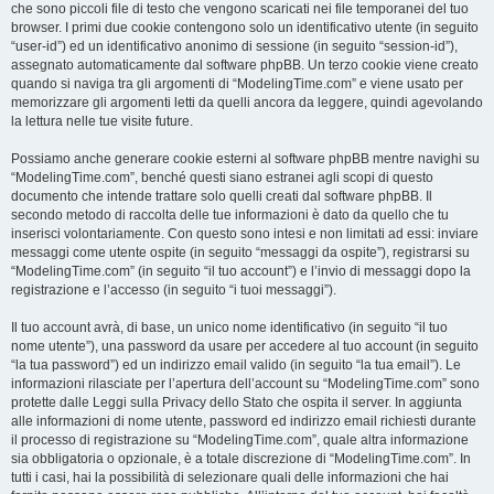
che sono piccoli file di testo che vengono scaricati nei file temporanei del tuo
browser. I primi due cookie contengono solo un identificativo utente (in seguito
“user-id”) ed un identificativo anonimo di sessione (in seguito “session-id”),
assegnato automaticamente dal software phpBB. Un terzo cookie viene creato
quando si naviga tra gli argomenti di “ModelingTime.com” e viene usato per
memorizzare gli argomenti letti da quelli ancora da leggere, quindi agevolando
la lettura nelle tue visite future.
Possiamo anche generare cookie esterni al software phpBB mentre navighi su
“ModelingTime.com”, benché questi siano estranei agli scopi di questo
documento che intende trattare solo quelli creati dal software phpBB. Il
secondo metodo di raccolta delle tue informazioni è dato da quello che tu
inserisci volontariamente. Con questo sono intesi e non limitati ad essi: inviare
messaggi come utente ospite (in seguito “messaggi da ospite”), registrarsi su
“ModelingTime.com” (in seguito “il tuo account”) e l’invio di messaggi dopo la
registrazione e l’accesso (in seguito “i tuoi messaggi”).
Il tuo account avrà, di base, un unico nome identificativo (in seguito “il tuo
nome utente”), una password da usare per accedere al tuo account (in seguito
“la tua password”) ed un indirizzo email valido (in seguito “la tua email”). Le
informazioni rilasciate per l’apertura dell’account su “ModelingTime.com” sono
protette dalle Leggi sulla Privacy dello Stato che ospita il server. In aggiunta
alle informazioni di nome utente, password ed indirizzo email richiesti durante
il processo di registrazione su “ModelingTime.com”, quale altra informazione
sia obbligatoria o opzionale, è a totale discrezione di “ModelingTime.com”. In
tutti i casi, hai la possibilità di selezionare quali delle informazioni che hai