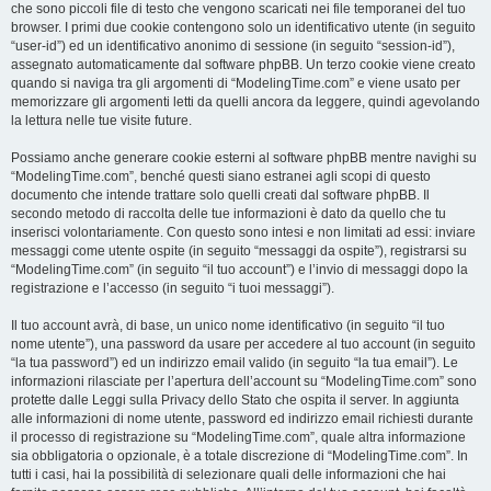
che sono piccoli file di testo che vengono scaricati nei file temporanei del tuo
browser. I primi due cookie contengono solo un identificativo utente (in seguito
“user-id”) ed un identificativo anonimo di sessione (in seguito “session-id”),
assegnato automaticamente dal software phpBB. Un terzo cookie viene creato
quando si naviga tra gli argomenti di “ModelingTime.com” e viene usato per
memorizzare gli argomenti letti da quelli ancora da leggere, quindi agevolando
la lettura nelle tue visite future.
Possiamo anche generare cookie esterni al software phpBB mentre navighi su
“ModelingTime.com”, benché questi siano estranei agli scopi di questo
documento che intende trattare solo quelli creati dal software phpBB. Il
secondo metodo di raccolta delle tue informazioni è dato da quello che tu
inserisci volontariamente. Con questo sono intesi e non limitati ad essi: inviare
messaggi come utente ospite (in seguito “messaggi da ospite”), registrarsi su
“ModelingTime.com” (in seguito “il tuo account”) e l’invio di messaggi dopo la
registrazione e l’accesso (in seguito “i tuoi messaggi”).
Il tuo account avrà, di base, un unico nome identificativo (in seguito “il tuo
nome utente”), una password da usare per accedere al tuo account (in seguito
“la tua password”) ed un indirizzo email valido (in seguito “la tua email”). Le
informazioni rilasciate per l’apertura dell’account su “ModelingTime.com” sono
protette dalle Leggi sulla Privacy dello Stato che ospita il server. In aggiunta
alle informazioni di nome utente, password ed indirizzo email richiesti durante
il processo di registrazione su “ModelingTime.com”, quale altra informazione
sia obbligatoria o opzionale, è a totale discrezione di “ModelingTime.com”. In
tutti i casi, hai la possibilità di selezionare quali delle informazioni che hai