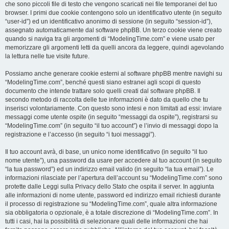
che sono piccoli file di testo che vengono scaricati nei file temporanei del tuo
browser. I primi due cookie contengono solo un identificativo utente (in seguito
“user-id”) ed un identificativo anonimo di sessione (in seguito “session-id”),
assegnato automaticamente dal software phpBB. Un terzo cookie viene creato
quando si naviga tra gli argomenti di “ModelingTime.com” e viene usato per
memorizzare gli argomenti letti da quelli ancora da leggere, quindi agevolando
la lettura nelle tue visite future.
Possiamo anche generare cookie esterni al software phpBB mentre navighi su
“ModelingTime.com”, benché questi siano estranei agli scopi di questo
documento che intende trattare solo quelli creati dal software phpBB. Il
secondo metodo di raccolta delle tue informazioni è dato da quello che tu
inserisci volontariamente. Con questo sono intesi e non limitati ad essi: inviare
messaggi come utente ospite (in seguito “messaggi da ospite”), registrarsi su
“ModelingTime.com” (in seguito “il tuo account”) e l’invio di messaggi dopo la
registrazione e l’accesso (in seguito “i tuoi messaggi”).
Il tuo account avrà, di base, un unico nome identificativo (in seguito “il tuo
nome utente”), una password da usare per accedere al tuo account (in seguito
“la tua password”) ed un indirizzo email valido (in seguito “la tua email”). Le
informazioni rilasciate per l’apertura dell’account su “ModelingTime.com” sono
protette dalle Leggi sulla Privacy dello Stato che ospita il server. In aggiunta
alle informazioni di nome utente, password ed indirizzo email richiesti durante
il processo di registrazione su “ModelingTime.com”, quale altra informazione
sia obbligatoria o opzionale, è a totale discrezione di “ModelingTime.com”. In
tutti i casi, hai la possibilità di selezionare quali delle informazioni che hai