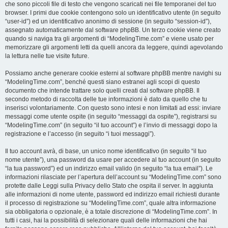
che sono piccoli file di testo che vengono scaricati nei file temporanei del tuo
browser. I primi due cookie contengono solo un identificativo utente (in seguito
“user-id”) ed un identificativo anonimo di sessione (in seguito “session-id”),
assegnato automaticamente dal software phpBB. Un terzo cookie viene creato
quando si naviga tra gli argomenti di “ModelingTime.com” e viene usato per
memorizzare gli argomenti letti da quelli ancora da leggere, quindi agevolando
la lettura nelle tue visite future.
Possiamo anche generare cookie esterni al software phpBB mentre navighi su
“ModelingTime.com”, benché questi siano estranei agli scopi di questo
documento che intende trattare solo quelli creati dal software phpBB. Il
secondo metodo di raccolta delle tue informazioni è dato da quello che tu
inserisci volontariamente. Con questo sono intesi e non limitati ad essi: inviare
messaggi come utente ospite (in seguito “messaggi da ospite”), registrarsi su
“ModelingTime.com” (in seguito “il tuo account”) e l’invio di messaggi dopo la
registrazione e l’accesso (in seguito “i tuoi messaggi”).
Il tuo account avrà, di base, un unico nome identificativo (in seguito “il tuo
nome utente”), una password da usare per accedere al tuo account (in seguito
“la tua password”) ed un indirizzo email valido (in seguito “la tua email”). Le
informazioni rilasciate per l’apertura dell’account su “ModelingTime.com” sono
protette dalle Leggi sulla Privacy dello Stato che ospita il server. In aggiunta
alle informazioni di nome utente, password ed indirizzo email richiesti durante
il processo di registrazione su “ModelingTime.com”, quale altra informazione
sia obbligatoria o opzionale, è a totale discrezione di “ModelingTime.com”. In
tutti i casi, hai la possibilità di selezionare quali delle informazioni che hai