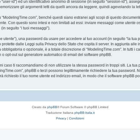
to “user-id”) ed un identificativo anonimo di sessione (in seguito “session-id”), a
rizzare gli argomenti letti da quelli ancora da leggere, quindi agevolando la lettu
“ModelingTime.com”, benché questi siano estranei agli scopi di questo documento c
mente. Con questo sono intesi e non limitati ad essi: inviare messaggi come utente o
 (in seguito “i tuoi messaggi”).
ome utente”), una password da usare per accedere al tuo account (in seguito “la tua p
rotette dalle Leggi sulla Privacy dello Stato che ospita il server. In aggiunta alle 
bligatoria o opzionale, è a totale discrezione di “ModelingTime.com”. In tutti i casi,
-in o opt-out sul generatore automatico di email del software phpBB.
gni caso ti raccomandiamo di non utilizzare la stessa password in troppi siti. La t
elingTime.com”, phpBB o terzi possono legittimamente richiedere la tua password. Ne
rrà richiesto il tuo nome utente ed indirizzo email, in modo che il software phpB
Creato da
phpBB
® Forum Software © phpBB Limited
Traduzione Italiana
phpBB-Italia.it
Privacy
|
Condizioni