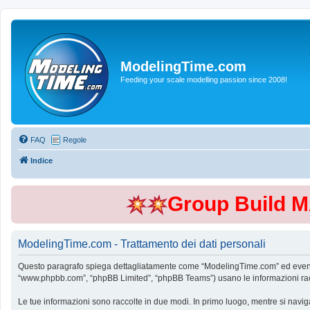
ModelingTime.com
Feeding your scale modelling passion since 2008!
FAQ
Regole
Indice
Group Build 
ModelingTime.com - Trattamento dei dati personali
Questo paragrafo spiega dettagliatamente come “ModelingTime.com” ed eventuali 
“www.phpbb.com”, “phpBB Limited”, “phpBB Teams”) usano le informazioni raccol
Le tue informazioni sono raccolte in due modi. In primo luogo, mentre si navig