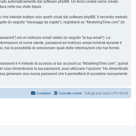
ssegnato automaticamente dal software phpBB. Un terzo cookie viene creato
ra nelle tue visite future.
he intende trattare solo quelli creati dal software phpBB. Il secondo metodo
spite (in seguito “messaggi da ospite”), registrarsi su “ModelingTime.com” (in
assword”) ed un indirizzo email valido (in seguito “la tua email”). Le
informazioni di nome utente, password ed indirizzo email richiesti durante il
 hai la possibilità di selezionare quali delle informazioni che hai fornito
ua password è il metodo di accesso al tuo account su “ModelingTime.com”, quindi
l caso dimenticassi la tua password, puoi utilizzare l’opzione “Ho dimenticato
B possa generare una nuova password che ti permetterà di accedere nuovamente
Contattaci
Cancella cookie
Tutti gli orari sono
UTC+02:00