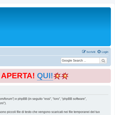
Iscriviti
Login
E APERTA!
QUI!
m/forum”) e phpBB (in seguito “essi”, “loro”, “phpBB software”,
ni”).
o piccoli file di testo che vengono scaricati nei file temporanei del tuo