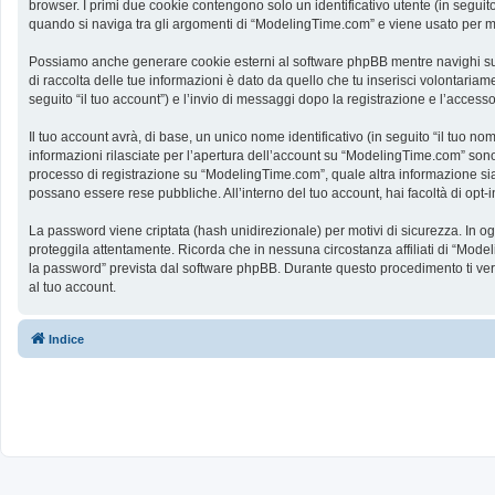
browser. I primi due cookie contengono solo un identificativo utente (in segui
quando si naviga tra gli argomenti di “ModelingTime.com” e viene usato per memo
Possiamo anche generare cookie esterni al software phpBB mentre navighi su 
di raccolta delle tue informazioni è dato da quello che tu inserisci volontaria
seguito “il tuo account”) e l’invio di messaggi dopo la registrazione e l’accesso
Il tuo account avrà, di base, un unico nome identificativo (in seguito “il tuo n
informazioni rilasciate per l’apertura dell’account su “ModelingTime.com” sono p
processo di registrazione su “ModelingTime.com”, quale altra informazione sia ob
possano essere rese pubbliche. All’interno del tuo account, hai facoltà di opt
La password viene criptata (hash unidirezionale) per motivi di sicurezza. In o
proteggila attentamente. Ricorda che in nessuna circostanza affiliati di “Mod
la password” prevista dal software phpBB. Durante questo procedimento ti ve
al tuo account.
Indice