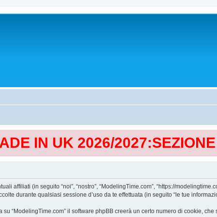
MADE IN UK 2026/2027:SEZION
affiliati (in seguito “noi”, “nostro”, “ModelingTime.com”, “https://modelingtime.co
te durante qualsiasi sessione d’uso da te effettuata (in seguito “le tue informazio
a su “ModelingTime.com” il software phpBB creerà un certo numero di cookie, che son