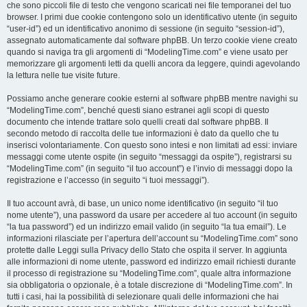
che sono piccoli file di testo che vengono scaricati nei file temporanei del tuo
browser. I primi due cookie contengono solo un identificativo utente (in seguito
“user-id”) ed un identificativo anonimo di sessione (in seguito “session-id”),
assegnato automaticamente dal software phpBB. Un terzo cookie viene creato
quando si naviga tra gli argomenti di “ModelingTime.com” e viene usato per
memorizzare gli argomenti letti da quelli ancora da leggere, quindi agevolando
la lettura nelle tue visite future.
Possiamo anche generare cookie esterni al software phpBB mentre navighi su
“ModelingTime.com”, benché questi siano estranei agli scopi di questo
documento che intende trattare solo quelli creati dal software phpBB. Il
secondo metodo di raccolta delle tue informazioni è dato da quello che tu
inserisci volontariamente. Con questo sono intesi e non limitati ad essi: inviare
messaggi come utente ospite (in seguito “messaggi da ospite”), registrarsi su
“ModelingTime.com” (in seguito “il tuo account”) e l’invio di messaggi dopo la
registrazione e l’accesso (in seguito “i tuoi messaggi”).
Il tuo account avrà, di base, un unico nome identificativo (in seguito “il tuo
nome utente”), una password da usare per accedere al tuo account (in seguito
“la tua password”) ed un indirizzo email valido (in seguito “la tua email”). Le
informazioni rilasciate per l’apertura dell’account su “ModelingTime.com” sono
protette dalle Leggi sulla Privacy dello Stato che ospita il server. In aggiunta
alle informazioni di nome utente, password ed indirizzo email richiesti durante
il processo di registrazione su “ModelingTime.com”, quale altra informazione
sia obbligatoria o opzionale, è a totale discrezione di “ModelingTime.com”. In
tutti i casi, hai la possibilità di selezionare quali delle informazioni che hai