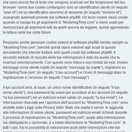
che sono piccoli file di testo che vengono scaricati nei file temporanei del tuo
browser. I primi due cookie contengono solo un identificativo utente (in seguito
“user-id”) ed un identificativo anonimo di sessione (in seguito “session-id”),
assegnato automaticamente dal software phpBB. Un terzo cookie viene creato
quando si naviga tra gli argomenti di “ModelingTime.com” e viene usato per
memorizzare gli argomenti letti da quelli ancora da leggere, quindi agevolando
la lettura nelle tue visite future.
Possiamo anche generare cookie esterni al software phpBB mentre navighi su
“ModelingTime.com”, benché questi siano estranei agli scopi di questo
documento che intende trattare solo quelli creati dal software phpBB. Il
secondo metodo di raccolta delle tue informazioni è dato da quello che tu
inserisci volontariamente. Con questo sono intesi e non limitati ad essi: inviare
messaggi come utente ospite (in seguito “messaggi da ospite”), registrarsi su
“ModelingTime.com” (in seguito “il tuo account”) e l’invio di messaggi dopo la
registrazione e l’accesso (in seguito “i tuoi messaggi”).
Il tuo account avrà, di base, un unico nome identificativo (in seguito “il tuo
nome utente”), una password da usare per accedere al tuo account (in seguito
“la tua password”) ed un indirizzo email valido (in seguito “la tua email”). Le
informazioni rilasciate per l’apertura dell’account su “ModelingTime.com” sono
protette dalle Leggi sulla Privacy dello Stato che ospita il server. In aggiunta
alle informazioni di nome utente, password ed indirizzo email richiesti durante
il processo di registrazione su “ModelingTime.com”, quale altra informazione
sia obbligatoria o opzionale, è a totale discrezione di “ModelingTime.com”. In
tutti i casi, hai la possibilità di selezionare quali delle informazioni che hai