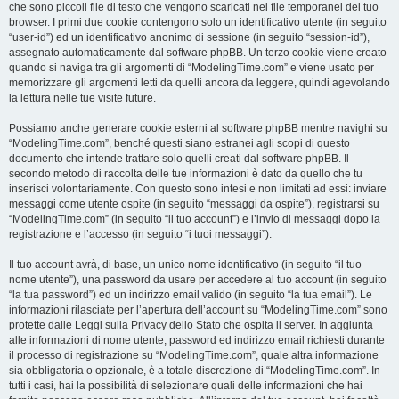
che sono piccoli file di testo che vengono scaricati nei file temporanei del tuo
browser. I primi due cookie contengono solo un identificativo utente (in seguito
“user-id”) ed un identificativo anonimo di sessione (in seguito “session-id”),
assegnato automaticamente dal software phpBB. Un terzo cookie viene creato
quando si naviga tra gli argomenti di “ModelingTime.com” e viene usato per
memorizzare gli argomenti letti da quelli ancora da leggere, quindi agevolando
la lettura nelle tue visite future.
Possiamo anche generare cookie esterni al software phpBB mentre navighi su
“ModelingTime.com”, benché questi siano estranei agli scopi di questo
documento che intende trattare solo quelli creati dal software phpBB. Il
secondo metodo di raccolta delle tue informazioni è dato da quello che tu
inserisci volontariamente. Con questo sono intesi e non limitati ad essi: inviare
messaggi come utente ospite (in seguito “messaggi da ospite”), registrarsi su
“ModelingTime.com” (in seguito “il tuo account”) e l’invio di messaggi dopo la
registrazione e l’accesso (in seguito “i tuoi messaggi”).
Il tuo account avrà, di base, un unico nome identificativo (in seguito “il tuo
nome utente”), una password da usare per accedere al tuo account (in seguito
“la tua password”) ed un indirizzo email valido (in seguito “la tua email”). Le
informazioni rilasciate per l’apertura dell’account su “ModelingTime.com” sono
protette dalle Leggi sulla Privacy dello Stato che ospita il server. In aggiunta
alle informazioni di nome utente, password ed indirizzo email richiesti durante
il processo di registrazione su “ModelingTime.com”, quale altra informazione
sia obbligatoria o opzionale, è a totale discrezione di “ModelingTime.com”. In
tutti i casi, hai la possibilità di selezionare quali delle informazioni che hai