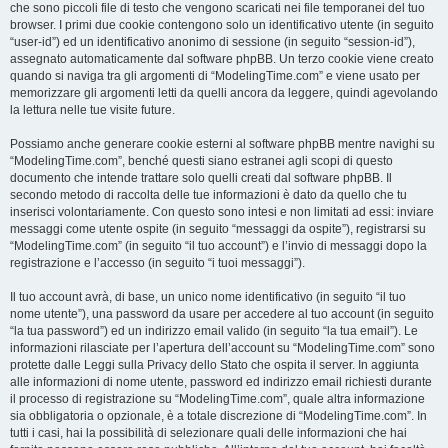
che sono piccoli file di testo che vengono scaricati nei file temporanei del tuo
browser. I primi due cookie contengono solo un identificativo utente (in seguito
“user-id”) ed un identificativo anonimo di sessione (in seguito “session-id”),
assegnato automaticamente dal software phpBB. Un terzo cookie viene creato
quando si naviga tra gli argomenti di “ModelingTime.com” e viene usato per
memorizzare gli argomenti letti da quelli ancora da leggere, quindi agevolando
la lettura nelle tue visite future.
Possiamo anche generare cookie esterni al software phpBB mentre navighi su
“ModelingTime.com”, benché questi siano estranei agli scopi di questo
documento che intende trattare solo quelli creati dal software phpBB. Il
secondo metodo di raccolta delle tue informazioni è dato da quello che tu
inserisci volontariamente. Con questo sono intesi e non limitati ad essi: inviare
messaggi come utente ospite (in seguito “messaggi da ospite”), registrarsi su
“ModelingTime.com” (in seguito “il tuo account”) e l’invio di messaggi dopo la
registrazione e l’accesso (in seguito “i tuoi messaggi”).
Il tuo account avrà, di base, un unico nome identificativo (in seguito “il tuo
nome utente”), una password da usare per accedere al tuo account (in seguito
“la tua password”) ed un indirizzo email valido (in seguito “la tua email”). Le
informazioni rilasciate per l’apertura dell’account su “ModelingTime.com” sono
protette dalle Leggi sulla Privacy dello Stato che ospita il server. In aggiunta
alle informazioni di nome utente, password ed indirizzo email richiesti durante
il processo di registrazione su “ModelingTime.com”, quale altra informazione
sia obbligatoria o opzionale, è a totale discrezione di “ModelingTime.com”. In
tutti i casi, hai la possibilità di selezionare quali delle informazioni che hai