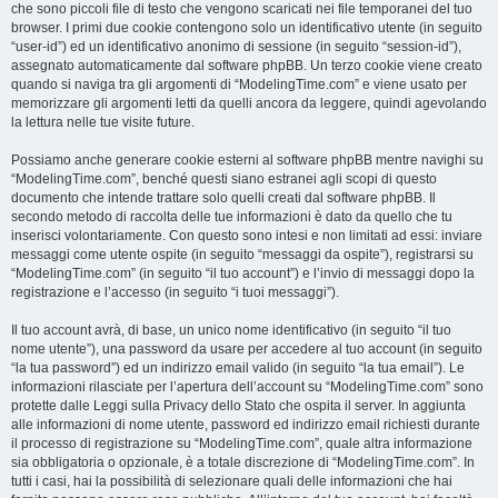
che sono piccoli file di testo che vengono scaricati nei file temporanei del tuo
browser. I primi due cookie contengono solo un identificativo utente (in seguito
“user-id”) ed un identificativo anonimo di sessione (in seguito “session-id”),
assegnato automaticamente dal software phpBB. Un terzo cookie viene creato
quando si naviga tra gli argomenti di “ModelingTime.com” e viene usato per
memorizzare gli argomenti letti da quelli ancora da leggere, quindi agevolando
la lettura nelle tue visite future.
Possiamo anche generare cookie esterni al software phpBB mentre navighi su
“ModelingTime.com”, benché questi siano estranei agli scopi di questo
documento che intende trattare solo quelli creati dal software phpBB. Il
secondo metodo di raccolta delle tue informazioni è dato da quello che tu
inserisci volontariamente. Con questo sono intesi e non limitati ad essi: inviare
messaggi come utente ospite (in seguito “messaggi da ospite”), registrarsi su
“ModelingTime.com” (in seguito “il tuo account”) e l’invio di messaggi dopo la
registrazione e l’accesso (in seguito “i tuoi messaggi”).
Il tuo account avrà, di base, un unico nome identificativo (in seguito “il tuo
nome utente”), una password da usare per accedere al tuo account (in seguito
“la tua password”) ed un indirizzo email valido (in seguito “la tua email”). Le
informazioni rilasciate per l’apertura dell’account su “ModelingTime.com” sono
protette dalle Leggi sulla Privacy dello Stato che ospita il server. In aggiunta
alle informazioni di nome utente, password ed indirizzo email richiesti durante
il processo di registrazione su “ModelingTime.com”, quale altra informazione
sia obbligatoria o opzionale, è a totale discrezione di “ModelingTime.com”. In
tutti i casi, hai la possibilità di selezionare quali delle informazioni che hai