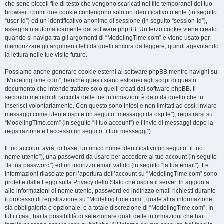
che sono piccoli file di testo che vengono scaricati nei file temporanei del tuo
browser. I primi due cookie contengono solo un identificativo utente (in seguito
“user-id”) ed un identificativo anonimo di sessione (in seguito “session-id”),
assegnato automaticamente dal software phpBB. Un terzo cookie viene creato
quando si naviga tra gli argomenti di “ModelingTime.com” e viene usato per
memorizzare gli argomenti letti da quelli ancora da leggere, quindi agevolando
la lettura nelle tue visite future.
Possiamo anche generare cookie esterni al software phpBB mentre navighi su
“ModelingTime.com”, benché questi siano estranei agli scopi di questo
documento che intende trattare solo quelli creati dal software phpBB. Il
secondo metodo di raccolta delle tue informazioni è dato da quello che tu
inserisci volontariamente. Con questo sono intesi e non limitati ad essi: inviare
messaggi come utente ospite (in seguito “messaggi da ospite”), registrarsi su
“ModelingTime.com” (in seguito “il tuo account”) e l’invio di messaggi dopo la
registrazione e l’accesso (in seguito “i tuoi messaggi”).
Il tuo account avrà, di base, un unico nome identificativo (in seguito “il tuo
nome utente”), una password da usare per accedere al tuo account (in seguito
“la tua password”) ed un indirizzo email valido (in seguito “la tua email”). Le
informazioni rilasciate per l’apertura dell’account su “ModelingTime.com” sono
protette dalle Leggi sulla Privacy dello Stato che ospita il server. In aggiunta
alle informazioni di nome utente, password ed indirizzo email richiesti durante
il processo di registrazione su “ModelingTime.com”, quale altra informazione
sia obbligatoria o opzionale, è a totale discrezione di “ModelingTime.com”. In
tutti i casi, hai la possibilità di selezionare quali delle informazioni che hai