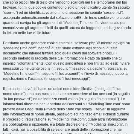
che sono piccoli file di testo che vengono scaricati nei file temporanei del tuo
browser. I primi due cookie contengono solo un identificativo utente (in seguito
“user-id”) ed un identificativo anonimo di sessione (in seguito “session-id”),
assegnato automaticamente dal software phpBB. Un terzo cookie viene creato
quando si naviga tra gli argomenti di “ModelingTime.com” e viene usato per
memorizzare gli argomenti letti da quelli ancora da leggere, quindi agevolando
la lettura nelle tue visite future.
Possiamo anche generare cookie esterni al software phpBB mentre navighi su
“ModelingTime.com”, benché questi siano estranei agli scopi di questo
documento che intende trattare solo quelli creati dal software phpBB. Il
secondo metodo di raccolta delle tue informazioni è dato da quello che tu
inserisci volontariamente. Con questo sono intesi e non limitati ad essi: inviare
messaggi come utente ospite (in seguito “messaggi da ospite”), registrarsi su
“ModelingTime.com” (in seguito “il tuo account”) e l’invio di messaggi dopo la
registrazione e l’accesso (in seguito “i tuoi messaggi”).
Il tuo account avrà, di base, un unico nome identificativo (in seguito “il tuo
nome utente”), una password da usare per accedere al tuo account (in seguito
“la tua password”) ed un indirizzo email valido (in seguito “la tua email”). Le
informazioni rilasciate per l’apertura dell’account su “ModelingTime.com” sono
protette dalle Leggi sulla Privacy dello Stato che ospita il server. In aggiunta
alle informazioni di nome utente, password ed indirizzo email richiesti durante
il processo di registrazione su “ModelingTime.com”, quale altra informazione
sia obbligatoria o opzionale, è a totale discrezione di “ModelingTime.com”. In
tutti i casi, hai la possibilità di selezionare quali delle informazioni che hai