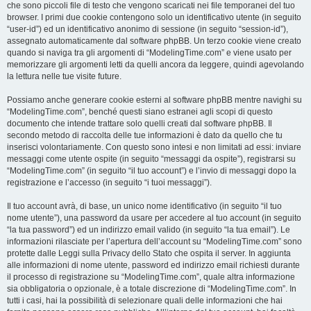
che sono piccoli file di testo che vengono scaricati nei file temporanei del tuo
browser. I primi due cookie contengono solo un identificativo utente (in seguito
“user-id”) ed un identificativo anonimo di sessione (in seguito “session-id”),
assegnato automaticamente dal software phpBB. Un terzo cookie viene creato
quando si naviga tra gli argomenti di “ModelingTime.com” e viene usato per
memorizzare gli argomenti letti da quelli ancora da leggere, quindi agevolando
la lettura nelle tue visite future.
Possiamo anche generare cookie esterni al software phpBB mentre navighi su
“ModelingTime.com”, benché questi siano estranei agli scopi di questo
documento che intende trattare solo quelli creati dal software phpBB. Il
secondo metodo di raccolta delle tue informazioni è dato da quello che tu
inserisci volontariamente. Con questo sono intesi e non limitati ad essi: inviare
messaggi come utente ospite (in seguito “messaggi da ospite”), registrarsi su
“ModelingTime.com” (in seguito “il tuo account”) e l’invio di messaggi dopo la
registrazione e l’accesso (in seguito “i tuoi messaggi”).
Il tuo account avrà, di base, un unico nome identificativo (in seguito “il tuo
nome utente”), una password da usare per accedere al tuo account (in seguito
“la tua password”) ed un indirizzo email valido (in seguito “la tua email”). Le
informazioni rilasciate per l’apertura dell’account su “ModelingTime.com” sono
protette dalle Leggi sulla Privacy dello Stato che ospita il server. In aggiunta
alle informazioni di nome utente, password ed indirizzo email richiesti durante
il processo di registrazione su “ModelingTime.com”, quale altra informazione
sia obbligatoria o opzionale, è a totale discrezione di “ModelingTime.com”. In
tutti i casi, hai la possibilità di selezionare quali delle informazioni che hai