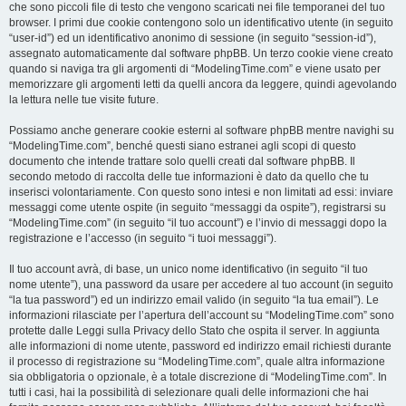
che sono piccoli file di testo che vengono scaricati nei file temporanei del tuo
browser. I primi due cookie contengono solo un identificativo utente (in seguito
“user-id”) ed un identificativo anonimo di sessione (in seguito “session-id”),
assegnato automaticamente dal software phpBB. Un terzo cookie viene creato
quando si naviga tra gli argomenti di “ModelingTime.com” e viene usato per
memorizzare gli argomenti letti da quelli ancora da leggere, quindi agevolando
la lettura nelle tue visite future.
Possiamo anche generare cookie esterni al software phpBB mentre navighi su
“ModelingTime.com”, benché questi siano estranei agli scopi di questo
documento che intende trattare solo quelli creati dal software phpBB. Il
secondo metodo di raccolta delle tue informazioni è dato da quello che tu
inserisci volontariamente. Con questo sono intesi e non limitati ad essi: inviare
messaggi come utente ospite (in seguito “messaggi da ospite”), registrarsi su
“ModelingTime.com” (in seguito “il tuo account”) e l’invio di messaggi dopo la
registrazione e l’accesso (in seguito “i tuoi messaggi”).
Il tuo account avrà, di base, un unico nome identificativo (in seguito “il tuo
nome utente”), una password da usare per accedere al tuo account (in seguito
“la tua password”) ed un indirizzo email valido (in seguito “la tua email”). Le
informazioni rilasciate per l’apertura dell’account su “ModelingTime.com” sono
protette dalle Leggi sulla Privacy dello Stato che ospita il server. In aggiunta
alle informazioni di nome utente, password ed indirizzo email richiesti durante
il processo di registrazione su “ModelingTime.com”, quale altra informazione
sia obbligatoria o opzionale, è a totale discrezione di “ModelingTime.com”. In
tutti i casi, hai la possibilità di selezionare quali delle informazioni che hai