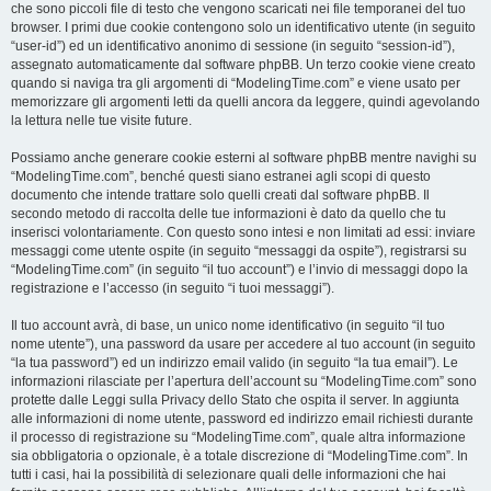
che sono piccoli file di testo che vengono scaricati nei file temporanei del tuo
browser. I primi due cookie contengono solo un identificativo utente (in seguito
“user-id”) ed un identificativo anonimo di sessione (in seguito “session-id”),
assegnato automaticamente dal software phpBB. Un terzo cookie viene creato
quando si naviga tra gli argomenti di “ModelingTime.com” e viene usato per
memorizzare gli argomenti letti da quelli ancora da leggere, quindi agevolando
la lettura nelle tue visite future.
Possiamo anche generare cookie esterni al software phpBB mentre navighi su
“ModelingTime.com”, benché questi siano estranei agli scopi di questo
documento che intende trattare solo quelli creati dal software phpBB. Il
secondo metodo di raccolta delle tue informazioni è dato da quello che tu
inserisci volontariamente. Con questo sono intesi e non limitati ad essi: inviare
messaggi come utente ospite (in seguito “messaggi da ospite”), registrarsi su
“ModelingTime.com” (in seguito “il tuo account”) e l’invio di messaggi dopo la
registrazione e l’accesso (in seguito “i tuoi messaggi”).
Il tuo account avrà, di base, un unico nome identificativo (in seguito “il tuo
nome utente”), una password da usare per accedere al tuo account (in seguito
“la tua password”) ed un indirizzo email valido (in seguito “la tua email”). Le
informazioni rilasciate per l’apertura dell’account su “ModelingTime.com” sono
protette dalle Leggi sulla Privacy dello Stato che ospita il server. In aggiunta
alle informazioni di nome utente, password ed indirizzo email richiesti durante
il processo di registrazione su “ModelingTime.com”, quale altra informazione
sia obbligatoria o opzionale, è a totale discrezione di “ModelingTime.com”. In
tutti i casi, hai la possibilità di selezionare quali delle informazioni che hai