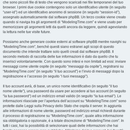
che sono piccoli file di testo che vengono scaricati nei file temporanei del tuo
browser. I primi due cookie contengono solo un identificativo utente (in seguito
“user-id”) ed un identificativo anonimo di sessione (in seguito “session-id”),
assegnato automaticamente dal software phpBB. Un terzo cookie viene creato
quando si naviga tra gli argomenti di “ModelingTime.com” e viene usato per
memorizzare gli argomenti letti da quelli ancora da leggere, quindi agevolando
la lettura nelle tue visite future.
Possiamo anche generare cookie esterni al software phpBB mentre navighi su
“ModelingTime.com”, benché questi siano estranei agli scopi di questo
documento che intende trattare solo quelli creati dal software phpBB. Il
secondo metodo di raccolta delle tue informazioni è dato da quello che tu
inserisci volontariamente. Con questo sono intesi e non limitati ad essi: inviare
messaggi come utente ospite (in seguito “messaggi da ospite”), registrarsi su
“ModelingTime.com” (in seguito “il tuo account”) e l’invio di messaggi dopo la
registrazione e l’accesso (in seguito “i tuoi messaggi”).
Il tuo account avrà, di base, un unico nome identificativo (in seguito “il tuo
nome utente”), una password da usare per accedere al tuo account (in seguito
“la tua password”) ed un indirizzo email valido (in seguito “la tua email”). Le
informazioni rilasciate per l’apertura dell’account su “ModelingTime.com” sono
protette dalle Leggi sulla Privacy dello Stato che ospita il server. In aggiunta
alle informazioni di nome utente, password ed indirizzo email richiesti durante
il processo di registrazione su “ModelingTime.com”, quale altra informazione
sia obbligatoria o opzionale, è a totale discrezione di “ModelingTime.com”. In
tutti i casi, hai la possibilità di selezionare quali delle informazioni che hai