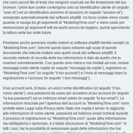
che sono piccoli file di testo che vengono scaricati nei file temporanei del tuo
browser. I primi due cookie contengono solo un identificativo utente (in seguito
“user-id”) ed un identificativo anonimo di sessione (in seguito “session-id”),
assegnato automaticamente dal software phpBB. Un terzo cookie viene creato
quando si naviga tra gli argomenti di “ModelingTime.com” e viene usato per
memorizzare gli argomenti letti da quelli ancora da leggere, quindi agevolando
la lettura nelle tue visite future.
Possiamo anche generare cookie esterni al software phpBB mentre navighi su
“ModelingTime.com”, benché questi siano estranei agli scopi di questo
documento che intende trattare solo quelli creati dal software phpBB. Il
secondo metodo di raccolta delle tue informazioni è dato da quello che tu
inserisci volontariamente. Con questo sono intesi e non limitati ad essi: inviare
messaggi come utente ospite (in seguito “messaggi da ospite”), registrarsi su
“ModelingTime.com” (in seguito “il tuo account”) e l’invio di messaggi dopo la
registrazione e l’accesso (in seguito “i tuoi messaggi”).
Il tuo account avrà, di base, un unico nome identificativo (in seguito “il tuo
nome utente”), una password da usare per accedere al tuo account (in seguito
“la tua password”) ed un indirizzo email valido (in seguito “la tua email”). Le
informazioni rilasciate per l’apertura dell’account su “ModelingTime.com” sono
protette dalle Leggi sulla Privacy dello Stato che ospita il server. In aggiunta
alle informazioni di nome utente, password ed indirizzo email richiesti durante
il processo di registrazione su “ModelingTime.com”, quale altra informazione
sia obbligatoria o opzionale, è a totale discrezione di “ModelingTime.com”. In
tutti i casi, hai la possibilità di selezionare quali delle informazioni che hai