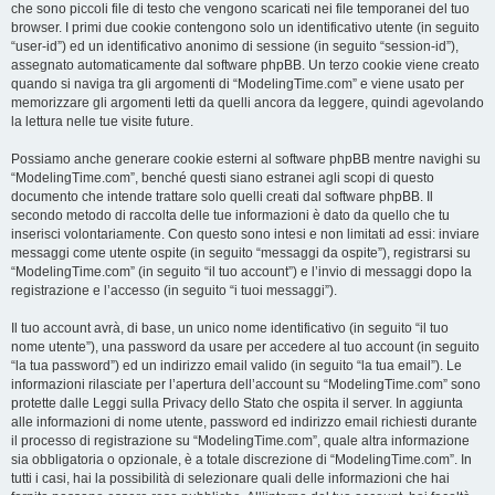
che sono piccoli file di testo che vengono scaricati nei file temporanei del tuo
browser. I primi due cookie contengono solo un identificativo utente (in seguito
“user-id”) ed un identificativo anonimo di sessione (in seguito “session-id”),
assegnato automaticamente dal software phpBB. Un terzo cookie viene creato
quando si naviga tra gli argomenti di “ModelingTime.com” e viene usato per
memorizzare gli argomenti letti da quelli ancora da leggere, quindi agevolando
la lettura nelle tue visite future.
Possiamo anche generare cookie esterni al software phpBB mentre navighi su
“ModelingTime.com”, benché questi siano estranei agli scopi di questo
documento che intende trattare solo quelli creati dal software phpBB. Il
secondo metodo di raccolta delle tue informazioni è dato da quello che tu
inserisci volontariamente. Con questo sono intesi e non limitati ad essi: inviare
messaggi come utente ospite (in seguito “messaggi da ospite”), registrarsi su
“ModelingTime.com” (in seguito “il tuo account”) e l’invio di messaggi dopo la
registrazione e l’accesso (in seguito “i tuoi messaggi”).
Il tuo account avrà, di base, un unico nome identificativo (in seguito “il tuo
nome utente”), una password da usare per accedere al tuo account (in seguito
“la tua password”) ed un indirizzo email valido (in seguito “la tua email”). Le
informazioni rilasciate per l’apertura dell’account su “ModelingTime.com” sono
protette dalle Leggi sulla Privacy dello Stato che ospita il server. In aggiunta
alle informazioni di nome utente, password ed indirizzo email richiesti durante
il processo di registrazione su “ModelingTime.com”, quale altra informazione
sia obbligatoria o opzionale, è a totale discrezione di “ModelingTime.com”. In
tutti i casi, hai la possibilità di selezionare quali delle informazioni che hai