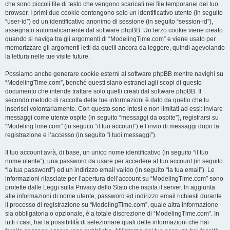
che sono piccoli file di testo che vengono scaricati nei file temporanei del tuo
browser. I primi due cookie contengono solo un identificativo utente (in seguito
“user-id”) ed un identificativo anonimo di sessione (in seguito “session-id”),
assegnato automaticamente dal software phpBB. Un terzo cookie viene creato
quando si naviga tra gli argomenti di “ModelingTime.com” e viene usato per
memorizzare gli argomenti letti da quelli ancora da leggere, quindi agevolando
la lettura nelle tue visite future.
Possiamo anche generare cookie esterni al software phpBB mentre navighi su
“ModelingTime.com”, benché questi siano estranei agli scopi di questo
documento che intende trattare solo quelli creati dal software phpBB. Il
secondo metodo di raccolta delle tue informazioni è dato da quello che tu
inserisci volontariamente. Con questo sono intesi e non limitati ad essi: inviare
messaggi come utente ospite (in seguito “messaggi da ospite”), registrarsi su
“ModelingTime.com” (in seguito “il tuo account”) e l’invio di messaggi dopo la
registrazione e l’accesso (in seguito “i tuoi messaggi”).
Il tuo account avrà, di base, un unico nome identificativo (in seguito “il tuo
nome utente”), una password da usare per accedere al tuo account (in seguito
“la tua password”) ed un indirizzo email valido (in seguito “la tua email”). Le
informazioni rilasciate per l’apertura dell’account su “ModelingTime.com” sono
protette dalle Leggi sulla Privacy dello Stato che ospita il server. In aggiunta
alle informazioni di nome utente, password ed indirizzo email richiesti durante
il processo di registrazione su “ModelingTime.com”, quale altra informazione
sia obbligatoria o opzionale, è a totale discrezione di “ModelingTime.com”. In
tutti i casi, hai la possibilità di selezionare quali delle informazioni che hai