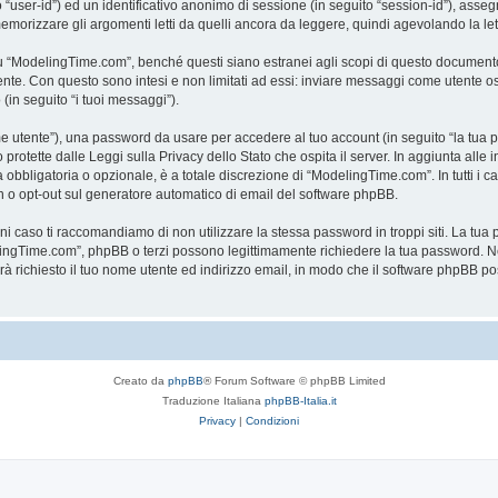
to “user-id”) ed un identificativo anonimo di sessione (in seguito “session-id”), a
rizzare gli argomenti letti da quelli ancora da leggere, quindi agevolando la lettu
“ModelingTime.com”, benché questi siano estranei agli scopi di questo documento c
mente. Con questo sono intesi e non limitati ad essi: inviare messaggi come utente o
 (in seguito “i tuoi messaggi”).
ome utente”), una password da usare per accedere al tuo account (in seguito “la tua p
rotette dalle Leggi sulla Privacy dello Stato che ospita il server. In aggiunta alle 
bligatoria o opzionale, è a totale discrezione di “ModelingTime.com”. In tutti i casi,
-in o opt-out sul generatore automatico di email del software phpBB.
gni caso ti raccomandiamo di non utilizzare la stessa password in troppi siti. La t
elingTime.com”, phpBB o terzi possono legittimamente richiedere la tua password. Ne
rrà richiesto il tuo nome utente ed indirizzo email, in modo che il software phpB
Creato da
phpBB
® Forum Software © phpBB Limited
Traduzione Italiana
phpBB-Italia.it
Privacy
|
Condizioni