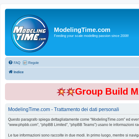
ModelingTime.com
Feeding your scale modelling passion since 2008!
FAQ
Regole
Indice
Group Build 
ModelingTime.com - Trattamento dei dati personali
Questo paragrafo spiega dettagliatamente come “ModelingTime.com” ed eventuali 
“www.phpbb.com”, “phpBB Limited”, “phpBB Teams”) usano le informazioni raccol
Le tue informazioni sono raccolte in due modi. In primo luogo, mentre si navig