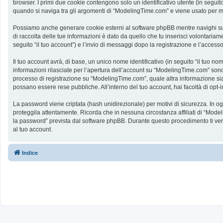
browser. I primi due cookie contengono solo un identificativo utente (in segui
quando si naviga tra gli argomenti di “ModelingTime.com” e viene usato per memo
Possiamo anche generare cookie esterni al software phpBB mentre navighi su 
di raccolta delle tue informazioni è dato da quello che tu inserisci volontaria
seguito “il tuo account”) e l’invio di messaggi dopo la registrazione e l’accesso
Il tuo account avrà, di base, un unico nome identificativo (in seguito “il tuo n
informazioni rilasciate per l’apertura dell’account su “ModelingTime.com” sono p
processo di registrazione su “ModelingTime.com”, quale altra informazione sia ob
possano essere rese pubbliche. All’interno del tuo account, hai facoltà di opt
La password viene criptata (hash unidirezionale) per motivi di sicurezza. In o
proteggila attentamente. Ricorda che in nessuna circostanza affiliati di “Mod
la password” prevista dal software phpBB. Durante questo procedimento ti ve
al tuo account.
Indice