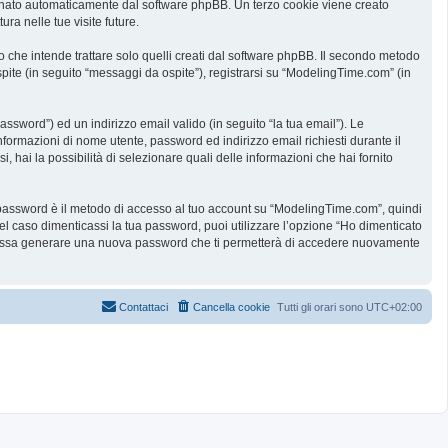
ssegnato automaticamente dal software phpBB. Un terzo cookie viene creato
ra nelle tue visite future.
he intende trattare solo quelli creati dal software phpBB. Il secondo metodo
spite (in seguito “messaggi da ospite”), registrarsi su “ModelingTime.com” (in
assword”) ed un indirizzo email valido (in seguito “la tua email”). Le
informazioni di nome utente, password ed indirizzo email richiesti durante il
 hai la possibilità di selezionare quali delle informazioni che hai fornito
ua password è il metodo di accesso al tuo account su “ModelingTime.com”, quindi
l caso dimenticassi la tua password, puoi utilizzare l’opzione “Ho dimenticato
B possa generare una nuova password che ti permetterà di accedere nuovamente
Contattaci
Cancella cookie
Tutti gli orari sono
UTC+02:00