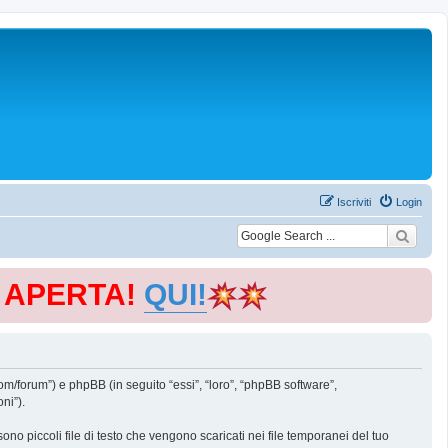
Iscriviti
Login
E APERTA!
QUI!
m/forum”) e phpBB (in seguito “essi”, “loro”, “phpBB software”,
ni”).
o piccoli file di testo che vengono scaricati nei file temporanei del tuo