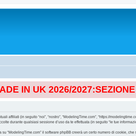
MADE IN UK 2026/2027:SEZION
affiliati (in seguito “noi”, “nostro”, “ModelingTime.com”, “https://modelingtime.co
te durante qualsiasi sessione d’uso da te effettuata (in seguito “le tue informazio
a su “ModelingTime.com” il software phpBB creerà un certo numero di cookie, che son