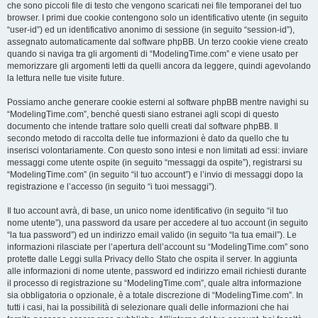
che sono piccoli file di testo che vengono scaricati nei file temporanei del tuo
browser. I primi due cookie contengono solo un identificativo utente (in seguito
“user-id”) ed un identificativo anonimo di sessione (in seguito “session-id”),
assegnato automaticamente dal software phpBB. Un terzo cookie viene creato
quando si naviga tra gli argomenti di “ModelingTime.com” e viene usato per
memorizzare gli argomenti letti da quelli ancora da leggere, quindi agevolando
la lettura nelle tue visite future.
Possiamo anche generare cookie esterni al software phpBB mentre navighi su
“ModelingTime.com”, benché questi siano estranei agli scopi di questo
documento che intende trattare solo quelli creati dal software phpBB. Il
secondo metodo di raccolta delle tue informazioni è dato da quello che tu
inserisci volontariamente. Con questo sono intesi e non limitati ad essi: inviare
messaggi come utente ospite (in seguito “messaggi da ospite”), registrarsi su
“ModelingTime.com” (in seguito “il tuo account”) e l’invio di messaggi dopo la
registrazione e l’accesso (in seguito “i tuoi messaggi”).
Il tuo account avrà, di base, un unico nome identificativo (in seguito “il tuo
nome utente”), una password da usare per accedere al tuo account (in seguito
“la tua password”) ed un indirizzo email valido (in seguito “la tua email”). Le
informazioni rilasciate per l’apertura dell’account su “ModelingTime.com” sono
protette dalle Leggi sulla Privacy dello Stato che ospita il server. In aggiunta
alle informazioni di nome utente, password ed indirizzo email richiesti durante
il processo di registrazione su “ModelingTime.com”, quale altra informazione
sia obbligatoria o opzionale, è a totale discrezione di “ModelingTime.com”. In
tutti i casi, hai la possibilità di selezionare quali delle informazioni che hai