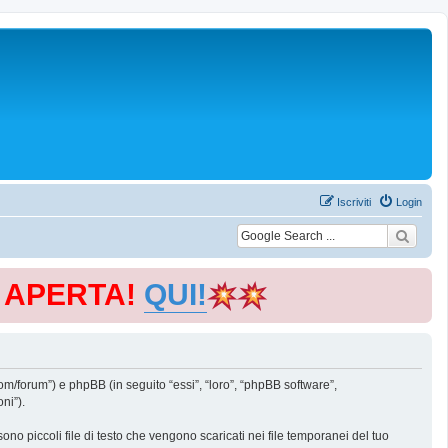
Iscriviti
Login
E APERTA!
QUI!
m/forum”) e phpBB (in seguito “essi”, “loro”, “phpBB software”,
ni”).
o piccoli file di testo che vengono scaricati nei file temporanei del tuo