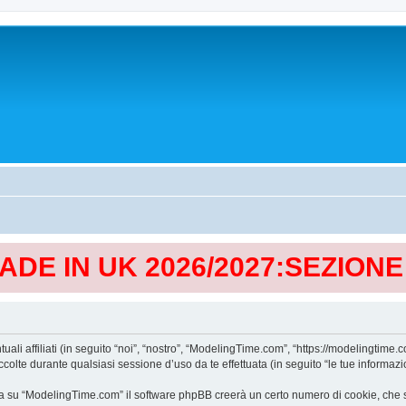
MADE IN UK 2026/2027:SEZION
affiliati (in seguito “noi”, “nostro”, “ModelingTime.com”, “https://modelingtime.co
te durante qualsiasi sessione d’uso da te effettuata (in seguito “le tue informazio
a su “ModelingTime.com” il software phpBB creerà un certo numero di cookie, che son