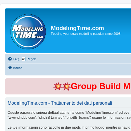
ModelingTime.com
Feeding your scale modelling passion since 2008!
FAQ
Regole
Indice
Group Build 
ModelingTime.com - Trattamento dei dati personali
Questo paragrafo spiega dettagliatamente come “ModelingTime.com” ed eventuali 
“www.phpbb.com”, “phpBB Limited”, “phpBB Teams”) usano le informazioni raccol
Le tue informazioni sono raccolte in due modi. In primo luogo, mentre si navig