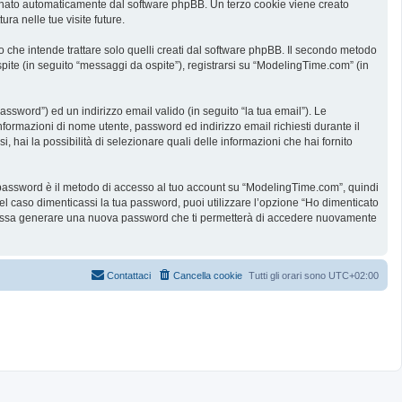
ssegnato automaticamente dal software phpBB. Un terzo cookie viene creato
ra nelle tue visite future.
he intende trattare solo quelli creati dal software phpBB. Il secondo metodo
spite (in seguito “messaggi da ospite”), registrarsi su “ModelingTime.com” (in
assword”) ed un indirizzo email valido (in seguito “la tua email”). Le
informazioni di nome utente, password ed indirizzo email richiesti durante il
 hai la possibilità di selezionare quali delle informazioni che hai fornito
ua password è il metodo di accesso al tuo account su “ModelingTime.com”, quindi
l caso dimenticassi la tua password, puoi utilizzare l’opzione “Ho dimenticato
B possa generare una nuova password che ti permetterà di accedere nuovamente
Contattaci
Cancella cookie
Tutti gli orari sono
UTC+02:00