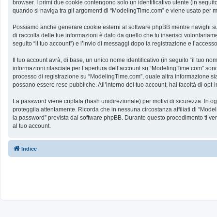
browser. I primi due cookie contengono solo un identificativo utente (in segui
quando si naviga tra gli argomenti di “ModelingTime.com” e viene usato per memo
Possiamo anche generare cookie esterni al software phpBB mentre navighi su 
di raccolta delle tue informazioni è dato da quello che tu inserisci volontaria
seguito “il tuo account”) e l’invio di messaggi dopo la registrazione e l’accesso
Il tuo account avrà, di base, un unico nome identificativo (in seguito “il tuo n
informazioni rilasciate per l’apertura dell’account su “ModelingTime.com” sono p
processo di registrazione su “ModelingTime.com”, quale altra informazione sia ob
possano essere rese pubbliche. All’interno del tuo account, hai facoltà di opt
La password viene criptata (hash unidirezionale) per motivi di sicurezza. In o
proteggila attentamente. Ricorda che in nessuna circostanza affiliati di “Mod
la password” prevista dal software phpBB. Durante questo procedimento ti ve
al tuo account.
Indice