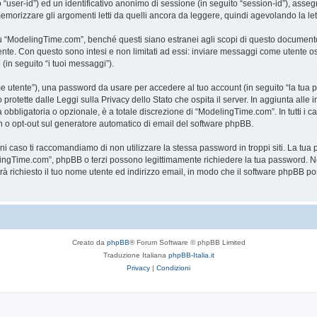
to “user-id”) ed un identificativo anonimo di sessione (in seguito “session-id”), a
rizzare gli argomenti letti da quelli ancora da leggere, quindi agevolando la lettu
“ModelingTime.com”, benché questi siano estranei agli scopi di questo documento c
mente. Con questo sono intesi e non limitati ad essi: inviare messaggi come utente o
 (in seguito “i tuoi messaggi”).
ome utente”), una password da usare per accedere al tuo account (in seguito “la tua p
rotette dalle Leggi sulla Privacy dello Stato che ospita il server. In aggiunta alle 
bligatoria o opzionale, è a totale discrezione di “ModelingTime.com”. In tutti i casi,
-in o opt-out sul generatore automatico di email del software phpBB.
gni caso ti raccomandiamo di non utilizzare la stessa password in troppi siti. La t
elingTime.com”, phpBB o terzi possono legittimamente richiedere la tua password. Ne
rrà richiesto il tuo nome utente ed indirizzo email, in modo che il software phpB
Creato da
phpBB
® Forum Software © phpBB Limited
Traduzione Italiana
phpBB-Italia.it
Privacy
|
Condizioni