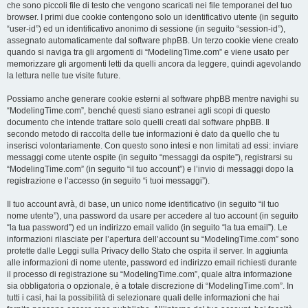
che sono piccoli file di testo che vengono scaricati nei file temporanei del tuo
browser. I primi due cookie contengono solo un identificativo utente (in seguito
“user-id”) ed un identificativo anonimo di sessione (in seguito “session-id”),
assegnato automaticamente dal software phpBB. Un terzo cookie viene creato
quando si naviga tra gli argomenti di “ModelingTime.com” e viene usato per
memorizzare gli argomenti letti da quelli ancora da leggere, quindi agevolando
la lettura nelle tue visite future.
Possiamo anche generare cookie esterni al software phpBB mentre navighi su
“ModelingTime.com”, benché questi siano estranei agli scopi di questo
documento che intende trattare solo quelli creati dal software phpBB. Il
secondo metodo di raccolta delle tue informazioni è dato da quello che tu
inserisci volontariamente. Con questo sono intesi e non limitati ad essi: inviare
messaggi come utente ospite (in seguito “messaggi da ospite”), registrarsi su
“ModelingTime.com” (in seguito “il tuo account”) e l’invio di messaggi dopo la
registrazione e l’accesso (in seguito “i tuoi messaggi”).
Il tuo account avrà, di base, un unico nome identificativo (in seguito “il tuo
nome utente”), una password da usare per accedere al tuo account (in seguito
“la tua password”) ed un indirizzo email valido (in seguito “la tua email”). Le
informazioni rilasciate per l’apertura dell’account su “ModelingTime.com” sono
protette dalle Leggi sulla Privacy dello Stato che ospita il server. In aggiunta
alle informazioni di nome utente, password ed indirizzo email richiesti durante
il processo di registrazione su “ModelingTime.com”, quale altra informazione
sia obbligatoria o opzionale, è a totale discrezione di “ModelingTime.com”. In
tutti i casi, hai la possibilità di selezionare quali delle informazioni che hai