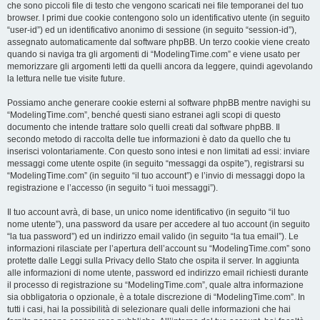
che sono piccoli file di testo che vengono scaricati nei file temporanei del tuo
browser. I primi due cookie contengono solo un identificativo utente (in seguito
“user-id”) ed un identificativo anonimo di sessione (in seguito “session-id”),
assegnato automaticamente dal software phpBB. Un terzo cookie viene creato
quando si naviga tra gli argomenti di “ModelingTime.com” e viene usato per
memorizzare gli argomenti letti da quelli ancora da leggere, quindi agevolando
la lettura nelle tue visite future.
Possiamo anche generare cookie esterni al software phpBB mentre navighi su
“ModelingTime.com”, benché questi siano estranei agli scopi di questo
documento che intende trattare solo quelli creati dal software phpBB. Il
secondo metodo di raccolta delle tue informazioni è dato da quello che tu
inserisci volontariamente. Con questo sono intesi e non limitati ad essi: inviare
messaggi come utente ospite (in seguito “messaggi da ospite”), registrarsi su
“ModelingTime.com” (in seguito “il tuo account”) e l’invio di messaggi dopo la
registrazione e l’accesso (in seguito “i tuoi messaggi”).
Il tuo account avrà, di base, un unico nome identificativo (in seguito “il tuo
nome utente”), una password da usare per accedere al tuo account (in seguito
“la tua password”) ed un indirizzo email valido (in seguito “la tua email”). Le
informazioni rilasciate per l’apertura dell’account su “ModelingTime.com” sono
protette dalle Leggi sulla Privacy dello Stato che ospita il server. In aggiunta
alle informazioni di nome utente, password ed indirizzo email richiesti durante
il processo di registrazione su “ModelingTime.com”, quale altra informazione
sia obbligatoria o opzionale, è a totale discrezione di “ModelingTime.com”. In
tutti i casi, hai la possibilità di selezionare quali delle informazioni che hai