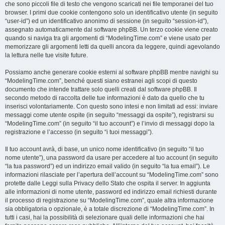
che sono piccoli file di testo che vengono scaricati nei file temporanei del tuo
browser. I primi due cookie contengono solo un identificativo utente (in seguito
“user-id”) ed un identificativo anonimo di sessione (in seguito “session-id”),
assegnato automaticamente dal software phpBB. Un terzo cookie viene creato
quando si naviga tra gli argomenti di “ModelingTime.com” e viene usato per
memorizzare gli argomenti letti da quelli ancora da leggere, quindi agevolando
la lettura nelle tue visite future.
Possiamo anche generare cookie esterni al software phpBB mentre navighi su
“ModelingTime.com”, benché questi siano estranei agli scopi di questo
documento che intende trattare solo quelli creati dal software phpBB. Il
secondo metodo di raccolta delle tue informazioni è dato da quello che tu
inserisci volontariamente. Con questo sono intesi e non limitati ad essi: inviare
messaggi come utente ospite (in seguito “messaggi da ospite”), registrarsi su
“ModelingTime.com” (in seguito “il tuo account”) e l’invio di messaggi dopo la
registrazione e l’accesso (in seguito “i tuoi messaggi”).
Il tuo account avrà, di base, un unico nome identificativo (in seguito “il tuo
nome utente”), una password da usare per accedere al tuo account (in seguito
“la tua password”) ed un indirizzo email valido (in seguito “la tua email”). Le
informazioni rilasciate per l’apertura dell’account su “ModelingTime.com” sono
protette dalle Leggi sulla Privacy dello Stato che ospita il server. In aggiunta
alle informazioni di nome utente, password ed indirizzo email richiesti durante
il processo di registrazione su “ModelingTime.com”, quale altra informazione
sia obbligatoria o opzionale, è a totale discrezione di “ModelingTime.com”. In
tutti i casi, hai la possibilità di selezionare quali delle informazioni che hai