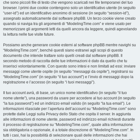
che sono piccoli file di testo che vengono scaricati nei file temporanei del tuo
browser. I primi due cookie contengono solo un identificativo utente (in seguito
“user-id”) ed un identificativo anonimo di sessione (in seguito “session-id”),
assegnato automaticamente dal software phpBB. Un terzo cookie viene creato
quando si naviga tra gli argomenti di “ModelingTime.com” e viene usato per
memorizzare gli argomenti letti da quelli ancora da leggere, quindi agevolando
la lettura nelle tue visite future.
Possiamo anche generare cookie esterni al software phpBB mentre navighi su
“ModelingTime.com”, benché questi siano estranei agli scopi di questo
documento che intende trattare solo quelli creati dal software phpBB. Il
secondo metodo di raccolta delle tue informazioni è dato da quello che tu
inserisci volontariamente. Con questo sono intesi e non limitati ad essi: inviare
messaggi come utente ospite (in seguito “messaggi da ospite”), registrarsi su
“ModelingTime.com” (in seguito “il tuo account”) e l’invio di messaggi dopo la
registrazione e l’accesso (in seguito “i tuoi messaggi”).
Il tuo account avrà, di base, un unico nome identificativo (in seguito “il tuo
nome utente”), una password da usare per accedere al tuo account (in seguito
“la tua password”) ed un indirizzo email valido (in seguito “la tua email”). Le
informazioni rilasciate per l’apertura dell’account su “ModelingTime.com” sono
protette dalle Leggi sulla Privacy dello Stato che ospita il server. In aggiunta
alle informazioni di nome utente, password ed indirizzo email richiesti durante
il processo di registrazione su “ModelingTime.com”, quale altra informazione
sia obbligatoria o opzionale, è a totale discrezione di “ModelingTime.com”. In
tutti i casi, hai la possibilità di selezionare quali delle informazioni che hai