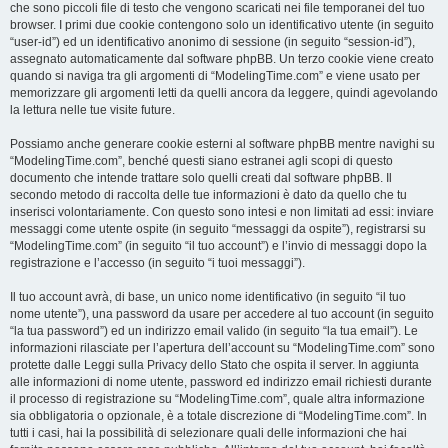
che sono piccoli file di testo che vengono scaricati nei file temporanei del tuo
browser. I primi due cookie contengono solo un identificativo utente (in seguito
“user-id”) ed un identificativo anonimo di sessione (in seguito “session-id”),
assegnato automaticamente dal software phpBB. Un terzo cookie viene creato
quando si naviga tra gli argomenti di “ModelingTime.com” e viene usato per
memorizzare gli argomenti letti da quelli ancora da leggere, quindi agevolando
la lettura nelle tue visite future.
Possiamo anche generare cookie esterni al software phpBB mentre navighi su
“ModelingTime.com”, benché questi siano estranei agli scopi di questo
documento che intende trattare solo quelli creati dal software phpBB. Il
secondo metodo di raccolta delle tue informazioni è dato da quello che tu
inserisci volontariamente. Con questo sono intesi e non limitati ad essi: inviare
messaggi come utente ospite (in seguito “messaggi da ospite”), registrarsi su
“ModelingTime.com” (in seguito “il tuo account”) e l’invio di messaggi dopo la
registrazione e l’accesso (in seguito “i tuoi messaggi”).
Il tuo account avrà, di base, un unico nome identificativo (in seguito “il tuo
nome utente”), una password da usare per accedere al tuo account (in seguito
“la tua password”) ed un indirizzo email valido (in seguito “la tua email”). Le
informazioni rilasciate per l’apertura dell’account su “ModelingTime.com” sono
protette dalle Leggi sulla Privacy dello Stato che ospita il server. In aggiunta
alle informazioni di nome utente, password ed indirizzo email richiesti durante
il processo di registrazione su “ModelingTime.com”, quale altra informazione
sia obbligatoria o opzionale, è a totale discrezione di “ModelingTime.com”. In
tutti i casi, hai la possibilità di selezionare quali delle informazioni che hai