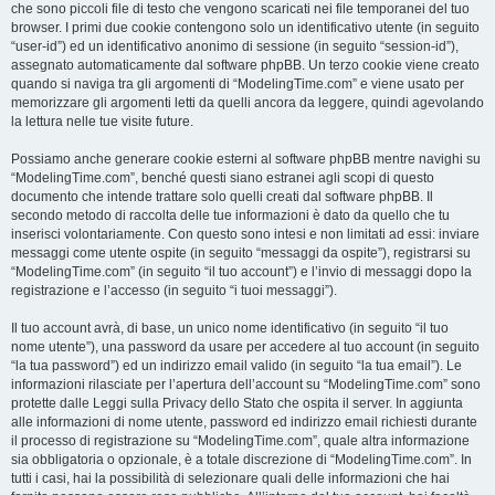
che sono piccoli file di testo che vengono scaricati nei file temporanei del tuo
browser. I primi due cookie contengono solo un identificativo utente (in seguito
“user-id”) ed un identificativo anonimo di sessione (in seguito “session-id”),
assegnato automaticamente dal software phpBB. Un terzo cookie viene creato
quando si naviga tra gli argomenti di “ModelingTime.com” e viene usato per
memorizzare gli argomenti letti da quelli ancora da leggere, quindi agevolando
la lettura nelle tue visite future.
Possiamo anche generare cookie esterni al software phpBB mentre navighi su
“ModelingTime.com”, benché questi siano estranei agli scopi di questo
documento che intende trattare solo quelli creati dal software phpBB. Il
secondo metodo di raccolta delle tue informazioni è dato da quello che tu
inserisci volontariamente. Con questo sono intesi e non limitati ad essi: inviare
messaggi come utente ospite (in seguito “messaggi da ospite”), registrarsi su
“ModelingTime.com” (in seguito “il tuo account”) e l’invio di messaggi dopo la
registrazione e l’accesso (in seguito “i tuoi messaggi”).
Il tuo account avrà, di base, un unico nome identificativo (in seguito “il tuo
nome utente”), una password da usare per accedere al tuo account (in seguito
“la tua password”) ed un indirizzo email valido (in seguito “la tua email”). Le
informazioni rilasciate per l’apertura dell’account su “ModelingTime.com” sono
protette dalle Leggi sulla Privacy dello Stato che ospita il server. In aggiunta
alle informazioni di nome utente, password ed indirizzo email richiesti durante
il processo di registrazione su “ModelingTime.com”, quale altra informazione
sia obbligatoria o opzionale, è a totale discrezione di “ModelingTime.com”. In
tutti i casi, hai la possibilità di selezionare quali delle informazioni che hai