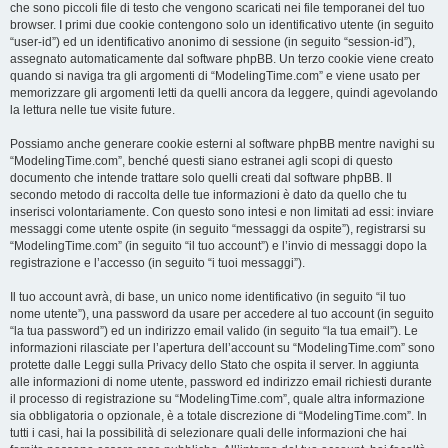
che sono piccoli file di testo che vengono scaricati nei file temporanei del tuo
browser. I primi due cookie contengono solo un identificativo utente (in seguito
“user-id”) ed un identificativo anonimo di sessione (in seguito “session-id”),
assegnato automaticamente dal software phpBB. Un terzo cookie viene creato
quando si naviga tra gli argomenti di “ModelingTime.com” e viene usato per
memorizzare gli argomenti letti da quelli ancora da leggere, quindi agevolando
la lettura nelle tue visite future.
Possiamo anche generare cookie esterni al software phpBB mentre navighi su
“ModelingTime.com”, benché questi siano estranei agli scopi di questo
documento che intende trattare solo quelli creati dal software phpBB. Il
secondo metodo di raccolta delle tue informazioni è dato da quello che tu
inserisci volontariamente. Con questo sono intesi e non limitati ad essi: inviare
messaggi come utente ospite (in seguito “messaggi da ospite”), registrarsi su
“ModelingTime.com” (in seguito “il tuo account”) e l’invio di messaggi dopo la
registrazione e l’accesso (in seguito “i tuoi messaggi”).
Il tuo account avrà, di base, un unico nome identificativo (in seguito “il tuo
nome utente”), una password da usare per accedere al tuo account (in seguito
“la tua password”) ed un indirizzo email valido (in seguito “la tua email”). Le
informazioni rilasciate per l’apertura dell’account su “ModelingTime.com” sono
protette dalle Leggi sulla Privacy dello Stato che ospita il server. In aggiunta
alle informazioni di nome utente, password ed indirizzo email richiesti durante
il processo di registrazione su “ModelingTime.com”, quale altra informazione
sia obbligatoria o opzionale, è a totale discrezione di “ModelingTime.com”. In
tutti i casi, hai la possibilità di selezionare quali delle informazioni che hai