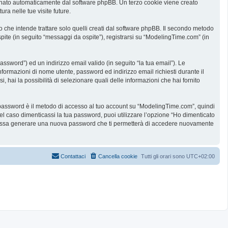
ssegnato automaticamente dal software phpBB. Un terzo cookie viene creato
ra nelle tue visite future.
he intende trattare solo quelli creati dal software phpBB. Il secondo metodo
spite (in seguito “messaggi da ospite”), registrarsi su “ModelingTime.com” (in
assword”) ed un indirizzo email valido (in seguito “la tua email”). Le
informazioni di nome utente, password ed indirizzo email richiesti durante il
 hai la possibilità di selezionare quali delle informazioni che hai fornito
ua password è il metodo di accesso al tuo account su “ModelingTime.com”, quindi
l caso dimenticassi la tua password, puoi utilizzare l’opzione “Ho dimenticato
B possa generare una nuova password che ti permetterà di accedere nuovamente
Contattaci
Cancella cookie
Tutti gli orari sono
UTC+02:00