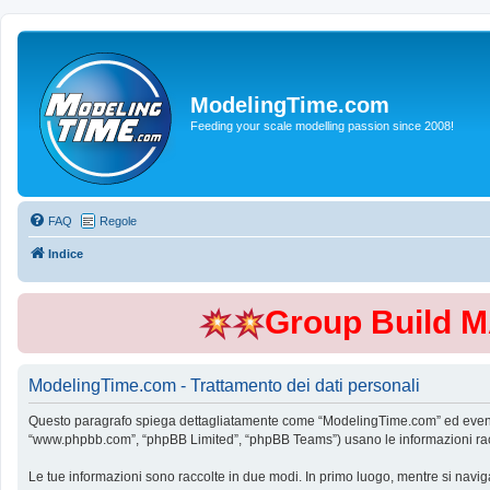
ModelingTime.com
Feeding your scale modelling passion since 2008!
FAQ
Regole
Indice
Group Build 
ModelingTime.com - Trattamento dei dati personali
Questo paragrafo spiega dettagliatamente come “ModelingTime.com” ed eventuali 
“www.phpbb.com”, “phpBB Limited”, “phpBB Teams”) usano le informazioni raccol
Le tue informazioni sono raccolte in due modi. In primo luogo, mentre si navig