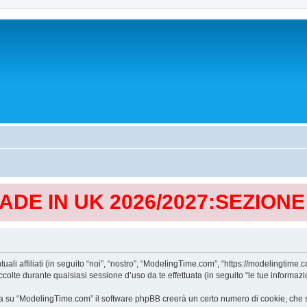
MADE IN UK 2026/2027:SEZION
affiliati (in seguito “noi”, “nostro”, “ModelingTime.com”, “https://modelingtime.co
te durante qualsiasi sessione d’uso da te effettuata (in seguito “le tue informazio
a su “ModelingTime.com” il software phpBB creerà un certo numero di cookie, che son