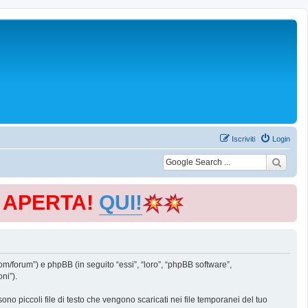
Iscriviti
Login
E APERTA!
QUI!
m/forum”) e phpBB (in seguito “essi”, “loro”, “phpBB software”,
ni”).
o piccoli file di testo che vengono scaricati nei file temporanei del tuo