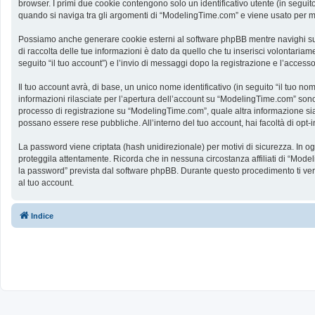
browser. I primi due cookie contengono solo un identificativo utente (in segui
quando si naviga tra gli argomenti di “ModelingTime.com” e viene usato per memo
Possiamo anche generare cookie esterni al software phpBB mentre navighi su 
di raccolta delle tue informazioni è dato da quello che tu inserisci volontaria
seguito “il tuo account”) e l’invio di messaggi dopo la registrazione e l’accesso
Il tuo account avrà, di base, un unico nome identificativo (in seguito “il tuo n
informazioni rilasciate per l’apertura dell’account su “ModelingTime.com” sono p
processo di registrazione su “ModelingTime.com”, quale altra informazione sia ob
possano essere rese pubbliche. All’interno del tuo account, hai facoltà di opt
La password viene criptata (hash unidirezionale) per motivi di sicurezza. In o
proteggila attentamente. Ricorda che in nessuna circostanza affiliati di “Mod
la password” prevista dal software phpBB. Durante questo procedimento ti ve
al tuo account.
Indice