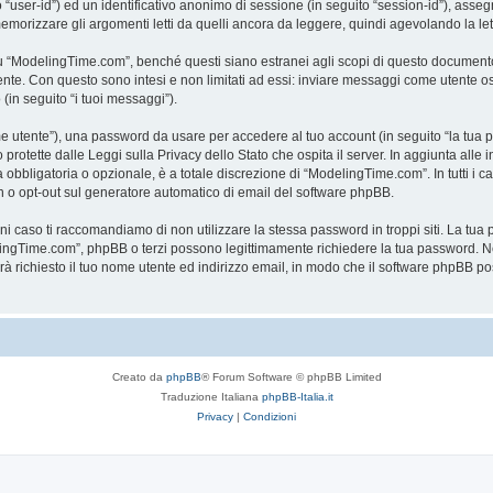
to “user-id”) ed un identificativo anonimo di sessione (in seguito “session-id”), a
rizzare gli argomenti letti da quelli ancora da leggere, quindi agevolando la lettu
“ModelingTime.com”, benché questi siano estranei agli scopi di questo documento c
mente. Con questo sono intesi e non limitati ad essi: inviare messaggi come utente o
 (in seguito “i tuoi messaggi”).
ome utente”), una password da usare per accedere al tuo account (in seguito “la tua p
rotette dalle Leggi sulla Privacy dello Stato che ospita il server. In aggiunta alle 
bligatoria o opzionale, è a totale discrezione di “ModelingTime.com”. In tutti i casi,
-in o opt-out sul generatore automatico di email del software phpBB.
gni caso ti raccomandiamo di non utilizzare la stessa password in troppi siti. La t
elingTime.com”, phpBB o terzi possono legittimamente richiedere la tua password. Ne
rrà richiesto il tuo nome utente ed indirizzo email, in modo che il software phpB
Creato da
phpBB
® Forum Software © phpBB Limited
Traduzione Italiana
phpBB-Italia.it
Privacy
|
Condizioni