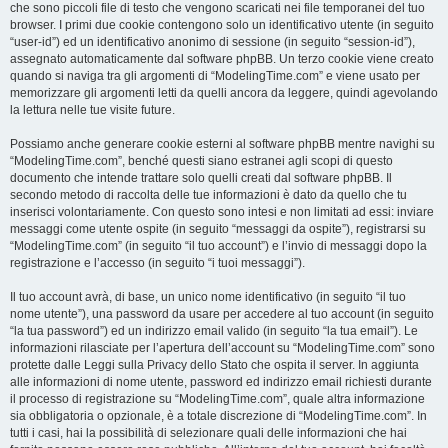
che sono piccoli file di testo che vengono scaricati nei file temporanei del tuo
browser. I primi due cookie contengono solo un identificativo utente (in seguito
“user-id”) ed un identificativo anonimo di sessione (in seguito “session-id”),
assegnato automaticamente dal software phpBB. Un terzo cookie viene creato
quando si naviga tra gli argomenti di “ModelingTime.com” e viene usato per
memorizzare gli argomenti letti da quelli ancora da leggere, quindi agevolando
la lettura nelle tue visite future.
Possiamo anche generare cookie esterni al software phpBB mentre navighi su
“ModelingTime.com”, benché questi siano estranei agli scopi di questo
documento che intende trattare solo quelli creati dal software phpBB. Il
secondo metodo di raccolta delle tue informazioni è dato da quello che tu
inserisci volontariamente. Con questo sono intesi e non limitati ad essi: inviare
messaggi come utente ospite (in seguito “messaggi da ospite”), registrarsi su
“ModelingTime.com” (in seguito “il tuo account”) e l’invio di messaggi dopo la
registrazione e l’accesso (in seguito “i tuoi messaggi”).
Il tuo account avrà, di base, un unico nome identificativo (in seguito “il tuo
nome utente”), una password da usare per accedere al tuo account (in seguito
“la tua password”) ed un indirizzo email valido (in seguito “la tua email”). Le
informazioni rilasciate per l’apertura dell’account su “ModelingTime.com” sono
protette dalle Leggi sulla Privacy dello Stato che ospita il server. In aggiunta
alle informazioni di nome utente, password ed indirizzo email richiesti durante
il processo di registrazione su “ModelingTime.com”, quale altra informazione
sia obbligatoria o opzionale, è a totale discrezione di “ModelingTime.com”. In
tutti i casi, hai la possibilità di selezionare quali delle informazioni che hai