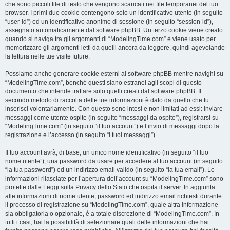
che sono piccoli file di testo che vengono scaricati nei file temporanei del tuo
browser. I primi due cookie contengono solo un identificativo utente (in seguito
“user-id”) ed un identificativo anonimo di sessione (in seguito “session-id”),
assegnato automaticamente dal software phpBB. Un terzo cookie viene creato
quando si naviga tra gli argomenti di “ModelingTime.com” e viene usato per
memorizzare gli argomenti letti da quelli ancora da leggere, quindi agevolando
la lettura nelle tue visite future.
Possiamo anche generare cookie esterni al software phpBB mentre navighi su
“ModelingTime.com”, benché questi siano estranei agli scopi di questo
documento che intende trattare solo quelli creati dal software phpBB. Il
secondo metodo di raccolta delle tue informazioni è dato da quello che tu
inserisci volontariamente. Con questo sono intesi e non limitati ad essi: inviare
messaggi come utente ospite (in seguito “messaggi da ospite”), registrarsi su
“ModelingTime.com” (in seguito “il tuo account”) e l’invio di messaggi dopo la
registrazione e l’accesso (in seguito “i tuoi messaggi”).
Il tuo account avrà, di base, un unico nome identificativo (in seguito “il tuo
nome utente”), una password da usare per accedere al tuo account (in seguito
“la tua password”) ed un indirizzo email valido (in seguito “la tua email”). Le
informazioni rilasciate per l’apertura dell’account su “ModelingTime.com” sono
protette dalle Leggi sulla Privacy dello Stato che ospita il server. In aggiunta
alle informazioni di nome utente, password ed indirizzo email richiesti durante
il processo di registrazione su “ModelingTime.com”, quale altra informazione
sia obbligatoria o opzionale, è a totale discrezione di “ModelingTime.com”. In
tutti i casi, hai la possibilità di selezionare quali delle informazioni che hai