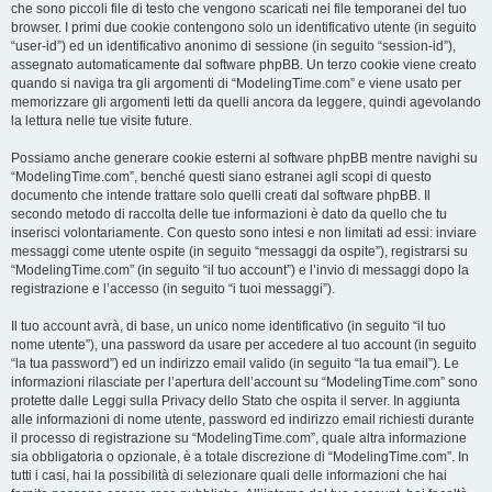
che sono piccoli file di testo che vengono scaricati nei file temporanei del tuo
browser. I primi due cookie contengono solo un identificativo utente (in seguito
“user-id”) ed un identificativo anonimo di sessione (in seguito “session-id”),
assegnato automaticamente dal software phpBB. Un terzo cookie viene creato
quando si naviga tra gli argomenti di “ModelingTime.com” e viene usato per
memorizzare gli argomenti letti da quelli ancora da leggere, quindi agevolando
la lettura nelle tue visite future.
Possiamo anche generare cookie esterni al software phpBB mentre navighi su
“ModelingTime.com”, benché questi siano estranei agli scopi di questo
documento che intende trattare solo quelli creati dal software phpBB. Il
secondo metodo di raccolta delle tue informazioni è dato da quello che tu
inserisci volontariamente. Con questo sono intesi e non limitati ad essi: inviare
messaggi come utente ospite (in seguito “messaggi da ospite”), registrarsi su
“ModelingTime.com” (in seguito “il tuo account”) e l’invio di messaggi dopo la
registrazione e l’accesso (in seguito “i tuoi messaggi”).
Il tuo account avrà, di base, un unico nome identificativo (in seguito “il tuo
nome utente”), una password da usare per accedere al tuo account (in seguito
“la tua password”) ed un indirizzo email valido (in seguito “la tua email”). Le
informazioni rilasciate per l’apertura dell’account su “ModelingTime.com” sono
protette dalle Leggi sulla Privacy dello Stato che ospita il server. In aggiunta
alle informazioni di nome utente, password ed indirizzo email richiesti durante
il processo di registrazione su “ModelingTime.com”, quale altra informazione
sia obbligatoria o opzionale, è a totale discrezione di “ModelingTime.com”. In
tutti i casi, hai la possibilità di selezionare quali delle informazioni che hai