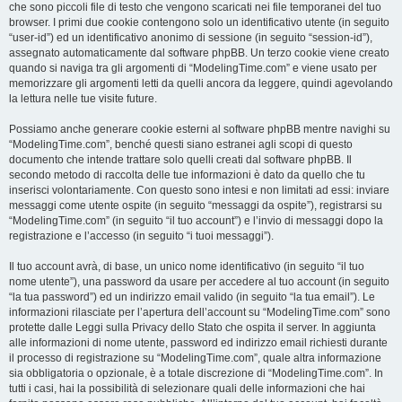
che sono piccoli file di testo che vengono scaricati nei file temporanei del tuo
browser. I primi due cookie contengono solo un identificativo utente (in seguito
“user-id”) ed un identificativo anonimo di sessione (in seguito “session-id”),
assegnato automaticamente dal software phpBB. Un terzo cookie viene creato
quando si naviga tra gli argomenti di “ModelingTime.com” e viene usato per
memorizzare gli argomenti letti da quelli ancora da leggere, quindi agevolando
la lettura nelle tue visite future.
Possiamo anche generare cookie esterni al software phpBB mentre navighi su
“ModelingTime.com”, benché questi siano estranei agli scopi di questo
documento che intende trattare solo quelli creati dal software phpBB. Il
secondo metodo di raccolta delle tue informazioni è dato da quello che tu
inserisci volontariamente. Con questo sono intesi e non limitati ad essi: inviare
messaggi come utente ospite (in seguito “messaggi da ospite”), registrarsi su
“ModelingTime.com” (in seguito “il tuo account”) e l’invio di messaggi dopo la
registrazione e l’accesso (in seguito “i tuoi messaggi”).
Il tuo account avrà, di base, un unico nome identificativo (in seguito “il tuo
nome utente”), una password da usare per accedere al tuo account (in seguito
“la tua password”) ed un indirizzo email valido (in seguito “la tua email”). Le
informazioni rilasciate per l’apertura dell’account su “ModelingTime.com” sono
protette dalle Leggi sulla Privacy dello Stato che ospita il server. In aggiunta
alle informazioni di nome utente, password ed indirizzo email richiesti durante
il processo di registrazione su “ModelingTime.com”, quale altra informazione
sia obbligatoria o opzionale, è a totale discrezione di “ModelingTime.com”. In
tutti i casi, hai la possibilità di selezionare quali delle informazioni che hai