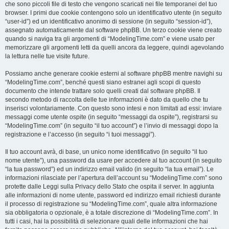
che sono piccoli file di testo che vengono scaricati nei file temporanei del tuo
browser. I primi due cookie contengono solo un identificativo utente (in seguito
“user-id”) ed un identificativo anonimo di sessione (in seguito “session-id”),
assegnato automaticamente dal software phpBB. Un terzo cookie viene creato
quando si naviga tra gli argomenti di “ModelingTime.com” e viene usato per
memorizzare gli argomenti letti da quelli ancora da leggere, quindi agevolando
la lettura nelle tue visite future.
Possiamo anche generare cookie esterni al software phpBB mentre navighi su
“ModelingTime.com”, benché questi siano estranei agli scopi di questo
documento che intende trattare solo quelli creati dal software phpBB. Il
secondo metodo di raccolta delle tue informazioni è dato da quello che tu
inserisci volontariamente. Con questo sono intesi e non limitati ad essi: inviare
messaggi come utente ospite (in seguito “messaggi da ospite”), registrarsi su
“ModelingTime.com” (in seguito “il tuo account”) e l’invio di messaggi dopo la
registrazione e l’accesso (in seguito “i tuoi messaggi”).
Il tuo account avrà, di base, un unico nome identificativo (in seguito “il tuo
nome utente”), una password da usare per accedere al tuo account (in seguito
“la tua password”) ed un indirizzo email valido (in seguito “la tua email”). Le
informazioni rilasciate per l’apertura dell’account su “ModelingTime.com” sono
protette dalle Leggi sulla Privacy dello Stato che ospita il server. In aggiunta
alle informazioni di nome utente, password ed indirizzo email richiesti durante
il processo di registrazione su “ModelingTime.com”, quale altra informazione
sia obbligatoria o opzionale, è a totale discrezione di “ModelingTime.com”. In
tutti i casi, hai la possibilità di selezionare quali delle informazioni che hai